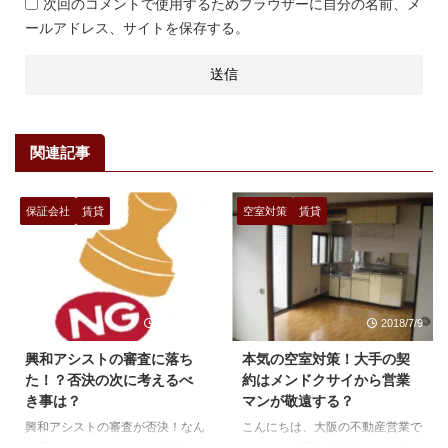
次回のコメントで使用するためブラウザーに自分の名前、メ
ールアドレス、サイトを保存する。
関連記事
保証会社
賃貸
空室対策
賃貸
2018/4/25
2018/7/9
興和アシストの審査に落ち
本気の空室対策！大手の契
た！？否決の次に考えるべ
約はメンドクサイから営業
き事は？
マンが敬遠する？
興和アシストの審査が否決！なん
こんにちは、大阪の不動産営業で
で落ちたのか？ まずは、保証会
す。 この記事は貸主側向けの空