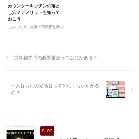
帯を中心とした世帯数の増加が継
ても、全保連と契約内容でもめた
カウンターキッチンの落と
続しており、加えて様々な住居ニ
としても、信用情報とは全く関係
し穴？デメリットも知って
ーズ、個人志向の高まり、不動産
ない話です。 これは、全保連の
おこう
のオンライン取引等の様々な課題
申込時に記入しているであろう、
こんにちは、大阪の不動産営業で
に対して、一層高度な対応が必要
個人情報の同意書を見て貰えると
す。 賃貸の部屋を探す時に、人
となってきております。 ...
わかると思います。まぁ、、めっ
気の設備と一つと言っていい「カ
ちゃ時が小さいので読んでる人 ...
ウンターキッチン」ではあります
が、意外とつかった事がな
賃貸契約時の必要書類ってなにがある？
い。。。という人もおおいはずで
す。 特に新婚さんなど、築浅を
好む傾向にある家族層にはカウン
ターキッチンは必須の設備といっ
ても過言ではありません。 そん
一人暮らしの光熱費ってどれくらいかかる
なカウンターキッチンは実際の使
の？
用感としてはどうなのでしょう
か？ カウンターキッチンは使い
やすいの？ カウンターキッチン
はおそらく平成に入ってからの設
備だとは思いますが、近年ではリ
ノベーション系の古い間取りでも
BLOG
多く採用 ...