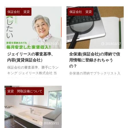
社の審査について考えてみます。
室対策に関する記事です。不動産
保証会社の審査の形態は３種類
屋は借主に対する情報というのは
保証会社
賃貸
保証会社
賃貸
信販系保証会社 [insert
たくさん発信してますが、貸主に
page='%e4%bf%a1%e8%b2%a
対する情報というのはほとんどあ
9%e7%b3%bb%e4%bf%9d%e8
りません。 基本的に貸主は高齢
%a8%bc%e4%bc%9a%e7%a4
者の方が多くネットというものを
%be%e3%81%a8%e3%81%af
見ない傾向にありますし、借主よ
2017/10/3
2018/11/17
%ef%bc%9f%e8%b3%83%e8%
り、貸主への営業の方が難しい部
b2%b8' display='content'] LICC系
分があり、表立って文章にしたく
ジェイリースの審査基準、
全保連(保証会社)の滞納で信
保証会社 [insert
ないというところもあると思いま
内容(賃貸保証会社）
用情報に登録されちゃう
page='licc%e7%b3%bb%e4%bf
す。客付けに強い！としてホーム
の？
保証会社の審査基準、勝手にラン
...
ページに記載がある不動産屋もあ
キング ジェイリース株式会社 当
全保連の滞納でブラックリスト入
りますが、どれも当たり障りのな
社株式は、平成28年6月22日に東
り？ 全保連といえば、賃貸保証
い内容の物ばかりです。 僕が考
京証券取引所マザーズ市場へ上場
シェアNO1と言っても過言ではな
える空室対策というのは、貸主、
いたしました。謹んでご報告申し
い保証会社ですが、家賃滞納状態
...
賃貸
間取設備について
上げるとともに、これまでの皆さ
になると代位弁済という手続きが
まのご支援、ご高配に感謝申し上
取られて、家賃の立替をしてくれ
げます。 昨今の賃貸不動産市場
ます。 結果から先に書くと、 全
としては、日本の総人口は減少に
保連の滞納でブラックリストにな
転じたものの、少子高齢化等を背
る事はありません。ありえませ
2018/10/11
景に賃貸住宅ニーズの高い単身世
ん。 全保連から訴訟を起こされ