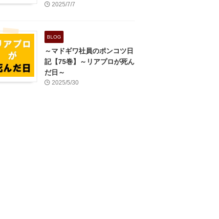
2025/7/7
BLOG
～マドギワ社員のポンコツ日
記【75巻】～リアプロが死ん
だ日～
2025/5/30