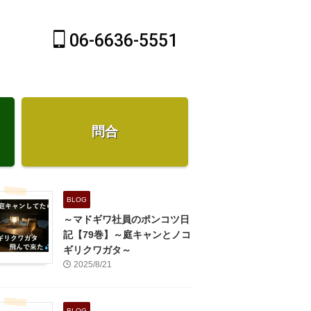
06-6636-5551
問合
BLOG
～マドギワ社員のポンコツ日
記【79巻】～庭キャンとノコ
ギリクワガタ～
2025/8/21
BLOG