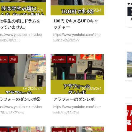
2025/2/4
2025/2/4
は学生の頃にドラムを
100円でキメるUFOキャ
っていません。
ッチャー
ps://www.youtube.com/shor
https://www.youtube.com/shor
/EAlDvRfV2ao
ts/911VZgQjQxY
tube
岸根
youtube
岸根
2025/2/4
2025/2/4
ラフォーのダンレボ②
アラフォーのダンレボ
ps://www.youtube.com/shor
https://www.youtube.com/shor
/5BNw18XPYnw
ts/dsMgy78d7oI
tube
岸根
youtube
岸根