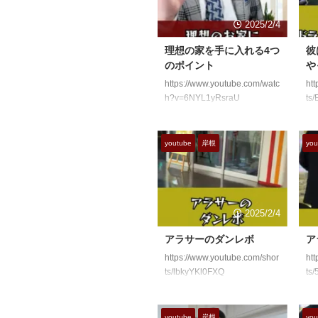
2025/2/4
理想の家を手に入れる4つ
彼
のポイント
や
https://www.youtube.com/watc
htt
h?v=6NYL1yRsraU
ts
youtube
岸根
you
2025/2/4
アラサーのダンレボ
ア
https://www.youtube.com/shor
htt
ts/lbkyYKl0FXQ
ts
youtube
岸根
you