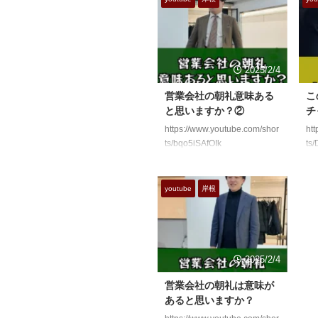
2025/2/4
営業会社の朝礼意味ある
こ
と思いますか？②
チ
https://www.youtube.com/shor
htt
ts/bqo5iSAfOIk
ts
youtube
岸根
2025/2/4
営業会社の朝礼は意味が
あると思いますか？