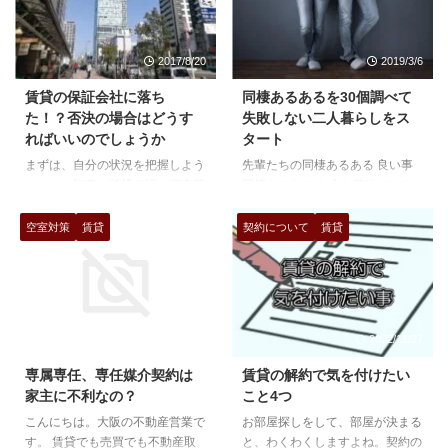
2017/8/20
2019/3/6
賃貸の保証会社に落ち
同棲あるあるを30個調べて
た！？否決の場合はどうす
失敗しない二人暮らしをス
ればいいのでしょうか
タート
まずは、自分の状況を把握しよう
先輩たちの同棲あるある 良い事
こちらの記事（賃貸保証の審査基
同棲あるある お金を節約できる
準）でも書いているように保証会
のがいい 同棲をすると、なんと
社には大きく３の審査形態がある
いっても二人で一つの賃貸でいい
空室対策
賃貸
契約について
賃貸
と推測されます。本当は部屋探し
のでかなり節約をすることができ
の前に状況を把握して、審査がと
ます。ひとりで暮らすことを思う
おりそうな保証会社を使える物件
と、その一人分の家賃を全て別の
を選定していくのがベターです。
ことで使うことが出来るのです。
クレジット系保証会社 全体的に
それはとてもいいですね。光熱費
2017/9/18
2022/11/27
審査がきつめの保証会社です。憶
等は、半分にできるしそのことで
測ですが、CICの情報なども照会
貯金をすることができました。先
専属専任、専任媒介契約は
賃貸の解約で気を付けたい
していると思われる為、過去に信
に結婚を考えている場合は、絶対
家主に不利なの？
こと4つ
販系の事故滞納がある場合は審査
同棲をして、節約をするほうがい
こんにちは。大阪の不動産営業で
お部屋探しをして、部屋が決まる
に通りにくい傾向があります。
いと思っています。すると、かな
す。 賃貸でも売買でも不動産取
と、わくわくしますよね。契約の
携帯の分割支払い、ローンの支払
り貯金をすることができるので将