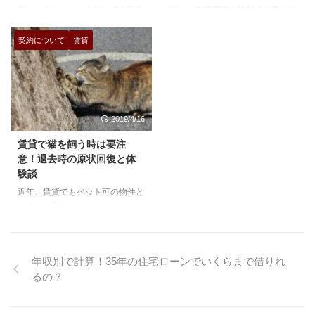
引につきものといえば、媒介契約
時には重要事項の説明で大事な内
い、この辺が滞った事がある人
来設計を立てやすくなります。
ですよね。 特に家主さんや売主
容を説明されていると思います
は、審査が通りにくいでしょ ...
お互いの得意分野でケンカもなし
さんというのは、どこの不動産屋
が、わくわくしてて、頭に入って
...
契約について
賃貸
に任せるのか。という所で一般、
なかった！なんてなる事がありま
専任、専属専任契約という言葉を
す。まして数年住んだ後の細かい
よく耳にするのではないでしょう
事なんて覚えてないかもしれない
か？ ここでは、その媒介契約に
ですね。笑 今回は賃貸の解約で
関して、営業の本質部分を書きた
気を付けておきたい事を解説しま
2019/4/16
いと思います。 専任契約、一般
す。 解約予告を確認 賃貸の契約
契約 この辺の言葉は既に知って
では解約する時は何日前に言えば
賃貸で猫を飼う時は要注
いる方も多いと思うのでさらっと
いいのか？というのが定められて
意！退去時の原状回復と体
書きます。 一般媒介契約 一般媒
います。居住用の契約は1ヵ月前
験談
介契約とは、媒介契約の一種で、
である事がほとんどですが、法律
近年、賃貸でもペット可の物件と
依頼者(売主や貸主)が複数の宅建
上は3ヶ月前でも有効です。退去
いうのは増えてきていますよね。
業者に重複して依頼できる媒 ...
の意向を伝えたからと言ってすぐ
ペットを飼育する事に寛容になっ
...
てきているという事でしょうか。
ただ、まだまだ少ないのが現状で
年収別で計算！35年の住宅ローンでいくらまで借りれ
ペットを飼育できる物件は全体の
るの？
1割くらいともいわれています。
特に猫においてはその特性から敬
遠されがちで、犬はOKだけど猫