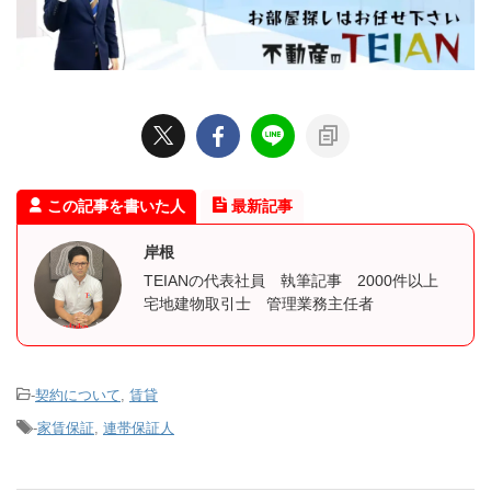
この記事を書いた人
最新記事
岸根
TEIANの代表社員 執筆記事 2000件以上
宅地建物取引士 管理業務主任者
-
契約について
,
賃貸
-
家賃保証
,
連帯保証人