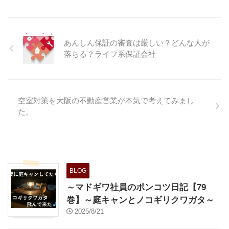
の時に最大のポイントのなること
使いにくい、保証会社である ...
ての、経験からくる憶測に近い ...
が多いのがお風呂とトイレが一緒
か、セパレートになっているかど
うか。という点ですね。 この差
あんしん保証の審査は厳しい？どんな人が
は家賃に換算すると5000-10000
落ちる？ライフ系保証会社
円くらい違うともいわれており、
かなりのキーポイントにもなって
くる訳です。 今回の記事では、
ユニットバスを体験したことがな
空室対策を大阪の不動産営業が本気で考えてみまし
い人にも読んでほしい記事です。
た。
お風呂トイレ一緒のユニットバス
のデメリット？使いにくい？ ま
ず、最初に説明しておきたいので
すが、ユニットバスというのは必
ずしもお風呂トイレ一 ...
BLOG
～マドギワ社員のポンコツ日記【79
巻】～庭キャンとノコギリクワガタ～
2025/8/21