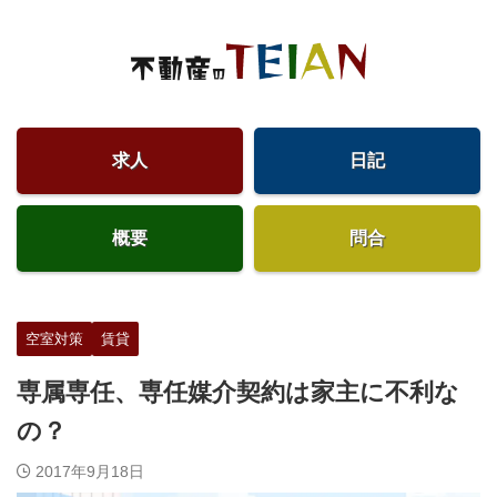
求人
日記
概要
問合
空室対策
賃貸
専属専任、専任媒介契約は家主に不利な
の？
2017年9月18日