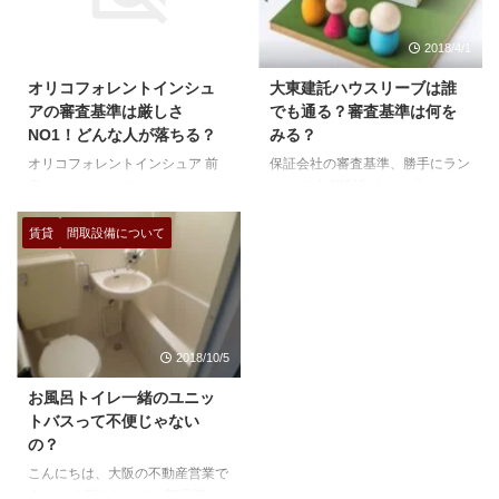
9%e7%b3%bb%e4%bf%9d%e8
りました。 使用している所はそ
%a8%bc%e4%bc%9a%e7%a4
んなにないように思いますが、厳
2017/9/14
2018/4/1
%be%e3%81%a8%e3%81%af
選された審査基準で沢山の申込者
%ef%bc%9f%e8%b3%83%e8%
や不動産屋を悩ませる存在になり
オリコフォレントインシュ
大東建託ハウスリーブは誰
b2%b8' display='content'] LICC系
そうです。笑 一時期は積極的に
アの審査基準は厳しさ
でも通る？審査基準は何を
保証会社 [insert
審査の承認を出していたかと思い
NO1！どんな人が落ちる？
みる？
page='licc%e7%b3%bb% ...
ます。ただ近年は、かなり厳しい
オリコフォレントインシュア 前
保証会社の審査基準、勝手にラン
審査をしています。後で記述しま
身のリクルートフォレントインシ
キング 大東建託グループハウス
すが、不動産営業としてはかなり
ュアから オリコフォレントイン
リーブ株式会社 充実の滞納保証
使いにくい、保証会社である ...
シュアになり、審査基準は業界で
で、賃貸経営に安心と安定を！
賃貸
間取設備について
もNO1で厳しいと言っていいと思
ハウスリーブが選ばれる理由 ハ
います。ただLICCを脱退してい
ウスリーブは「最良のサービスを
るので、情報共有の範囲は狭くな
提供する総合力」で、オーナー様
りました。 使用している所はそ
やご入居者様、不動産仲介会社様
んなにないように思いますが、厳
などご契約に関わられる全ての皆
2018/10/5
選された審査基準で沢山の申込者
様に、多くのご期待と評価をいた
や不動産屋を悩ませる存在になり
だいております。 ハウスリーブ
お風呂トイレ一緒のユニッ
そうです。笑 一時期は積極的に
といえば、大東建託ですね。大東
トバスって不便じゃない
審査の承認を出していたかと思い
建託の物件で使われる保証会社と
の？
ます。ただ近年は、かなり厳しい
いう解釈でよいかと思います。
こんにちは、大阪の不動産営業で
審査をしています。後で記述しま
ハウスリーブ(大東建託)の審査基
す。 一人暮らしなどの部屋探し
すが、不動産営業としてはかなり
準、内容 この辺は不動産屋とし