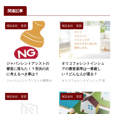
関連記事
保証会社
賃貸
保証会社
賃貸
2018/4/28
2018/1/19
ジャパンレントアシストの
オリコフォレントインシュ
審査に落ちた！？否決の次
アの審査基準は一番厳し
に考えるべき事は？
い？どんな人が通る？
ジャパンレントアシストの審査が
オリコフォレントインシュア 前
否決！なんで落ちたのか？ まず
身のリクルートフォレントインシ
は、保証会社の審査について考え
ュアから オリコフォレントイン
てみます。 保証会社の審査の形
シュアになり、審査基準は業界で
保証会社
賃貸
保証会社
賃貸
態は３種類 信販系保証会社
もNO1で厳しいと言っていいと思
[insert
います。ただLICCを脱退してい
page='%e4%bf%a1%e8%b2%a
るので、情報共有の範囲は狭くな