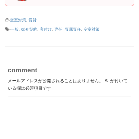
-
空室対策
,
賃貸
-
一般
,
媒介契約
,
客付け
,
専任
,
専属専任
,
空室対策
comment
メールアドレスが公開されることはありません。
※
が付いて
いる欄は必須項目です