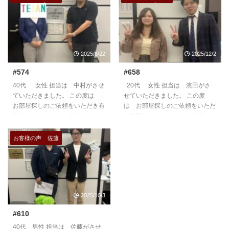
2025/8/22
2025/12/2
#574
#658
40代 女性 担当は 中村がさせ
20代 女性 担当は 濱田がさ
ていただきました。 この度は
せていただきました。 この度
お部屋探しのご依頼をいただき有
は お部屋探しのご依頼をいただ
難うございました。今後ともよろ
き有難うございました。今後とも
しくお願いいたします。
よろしくお願いいたします。
https://teian-enh.com/staff006/
https://teian-enh.com/staff011/
お客様の声
佐藤
2025/10/3
#610
40代 男性 担当は 佐藤がさせ