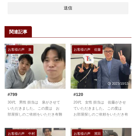
関連記事
お客様の声
泉
お客様の声
佐藤
2026/7/9
2023/10/13
#799
#120
30代 男性 担当は 泉がさせて
20代 女性 担当は 佐藤がさせ
いただきました。 この度は お
ていただきました。 この度は
部屋探しのご依頼をいただき有難
お部屋探しのご依頼をいただき有
うございました。今後ともよろし
難うございました。今後ともよろ
くお願いいたします。
しくお願いいたします。
https://teian-enh.com/staff009/
https://teian-enh.com/staff005/
お客様の声
中村
お客様の声
濱田