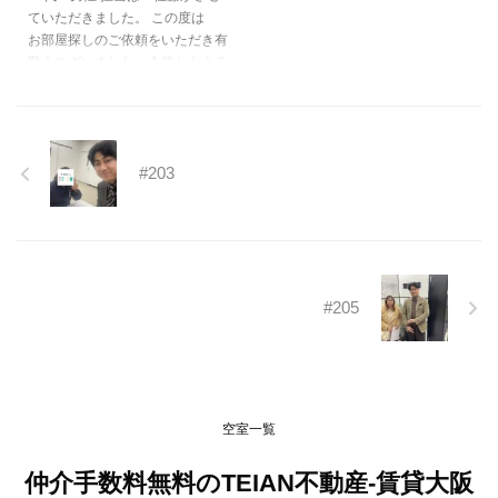
ていただきました。 この度は
お部屋探しのご依頼をいただき有
難うございました。今後ともよろ
しくお願いいたします。
https://teian-enh.com/staff005/
#203
#205
空室一覧
仲介手数料無料のTEIAN不動産-賃貸大阪