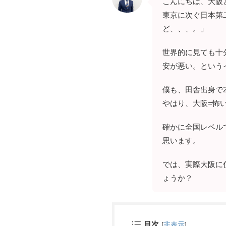
こんにちは、大阪
東京に次ぐ日本第
ど、、、。」
世界的に見ても十
安が悪い。という
僕も、田舎出身で
やはり、大阪=怖
確かに全国レベル
思います。
では、実際大阪に
ょうか？
目次
[
非表示
]