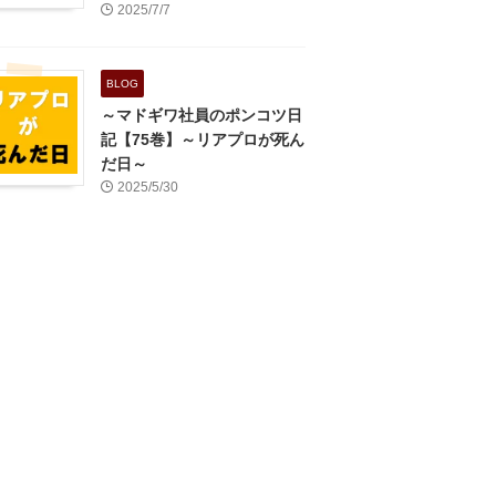
2025/7/7
BLOG
～マドギワ社員のポンコツ日
記【75巻】～リアプロが死ん
だ日～
2025/5/30