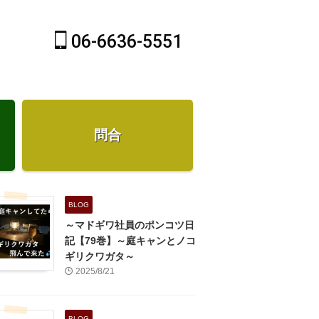
06-6636-5551
問合
BLOG
～マドギワ社員のポンコツ日
記【79巻】～庭キャンとノコ
ギリクワガタ～
2025/8/21
BLOG