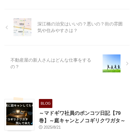
明になりがちなんですよね、なん
うと24区の人口と犯罪件数 ...
た。簡単にいうと24区の人 ...
でか、というとあんまりマイナス
イメージをつけると、おすすめ物
件があった場合に話をフリにくい
深江橋の治安はいいの？悪いの？街の雰囲
とか、もっと繊細な所では出身地
気や住みやすさは？
だったらどうしよう。なんてこと
を考えてしまう事もあります。
ですが、今回の検証はそういった
私情をはさまずにあくまで数字の
統計としての治安というものを考
不動産屋の新人さんはどんな仕事をする
えてみました。 大阪24区の治安
の？
ランキング と、いう訳でこちら
の記事で24区のランキングとい
うのを作ってみました。簡単にい
うと24区の人口と犯罪件数を ...
BLOG
～マドギワ社員のポンコツ日記【79
巻】～庭キャンとノコギリクワガタ～
2025/8/21