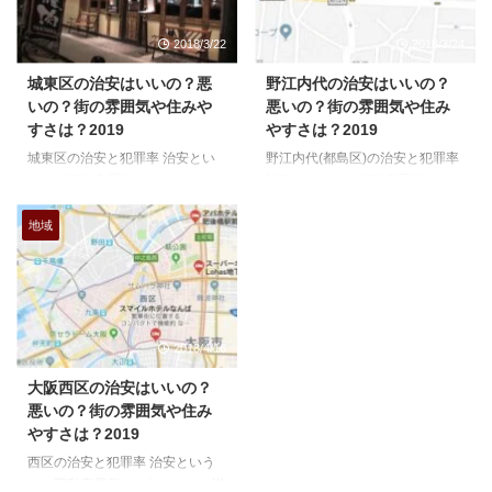
身地だったらどうしよう。なんて
ないですが、指標に目安として参
ことを考えてしまう事もありま
考にして貰えればと思います。
2018/3/22
2018/3/24
す。 ですが、今回の検証はそう
と、いうのも不動産屋として、お
いった私情をはさまずにあくまで
客さんに「ここの治安はどうです
城東区の治安はいいの？悪
野江内代の治安はいいの？
数字の統計としての治安というも
か？」と聞かれる事は多いのです
いの？街の雰囲気や住みや
悪いの？街の雰囲気や住み
のを考えてみました。 大阪24区
が、明確な回答はしにくいからな
すさは？2019
やすさは？2019
の治安ランキング と、いう訳で
んですね。 大阪府警察のホーム
城東区の治安と犯罪率 治安とい
野江内代(都島区)の治安と犯罪率
こちらの記事で24区のランキン
ページに掲載してある「平成29
うと、不動産屋側はふわっとした
治安というと、不動産屋側はふわ
グというのを作ってみました。簡
年中 刑法犯罪種及び手口別発生
説明になりがちなんですよね、な
っとした説明になりがちなんです
単にいうと24区の人口と犯罪件
市区町村別認知件数」というのを
んでか、というとあんまりマイナ
よね、なんでか、というとあんま
...
...
地域
スイメージをつけると、おすすめ
りマイナスイメージをつけると、
物件があった場合に話をフリにく
おすすめ物件があった場合に話を
いとか、もっと繊細な所では出身
フリにくいとか、もっと繊細な所
地だったらどうしよう。なんてこ
では出身地だったらどうしよう。
とを考えてしまう事もあります。
なんてことを考えてしまう事もあ
2018/4/16
ですが、今回の検証はそういった
ります。 ですが、今回の検証は
私情をはさまずにあくまで数字の
そういった私情をはさまずにあく
大阪西区の治安はいいの？
統計としての治安というものを考
まで数字の統計としての治安とい
悪いの？街の雰囲気や住み
えてみました。 大阪24区の治安
うものを考えてみました。 大阪
やすさは？2019
ランキング と、いう訳でこちら
24区の治安ランキング と、いう
西区の治安と犯罪率 治安という
の記事で24区のランキングとい
訳でこちらの記事で24区のラン
と、不動産屋側はふわっとした説
うのを作ってみました。簡単にい
キングというのを作ってみまし