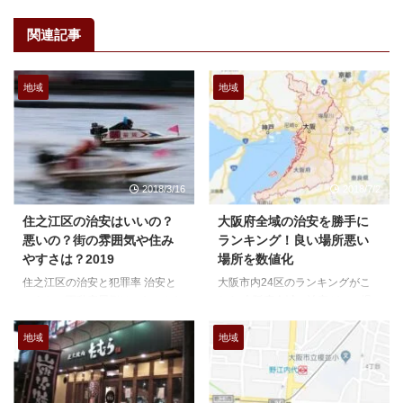
関連記事
地域
地域
2018/3/16
2018/7/2
住之江区の治安はいいの？
大阪府全域の治安を勝手に
悪いの？街の雰囲気や住み
ランキング！良い場所悪い
やすさは？2019
場所を数値化
住之江区の治安と犯罪率 治安と
大阪市内24区のランキングがこ
いうと、不動産屋側はふわっとし
ちら 大阪府全域の治安がいい場
た説明になりがちなんですよね、
所ランキング という、訳で、大
なんでか、というとあんまりマイ
阪府のホームページや警察署など
地域
地域
ナスイメージをつけると、おすす
から抜粋した数字を参考に治安の
め物件があった場合に話をフリに
良し悪しをランキング化してみま
くいとか、もっと繊細な所では出
した。 これが全てという訳では