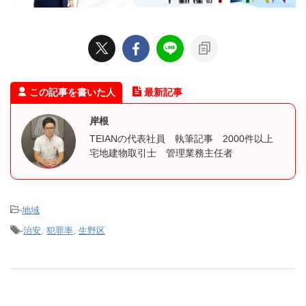
この記事を書いた人
最新記事
岸根
TEIANの代表社員 執筆記事 2000件以上
宅地建物取引士 管理業務主任者
-
地域
-
治安
,
犯罪率
,
生野区