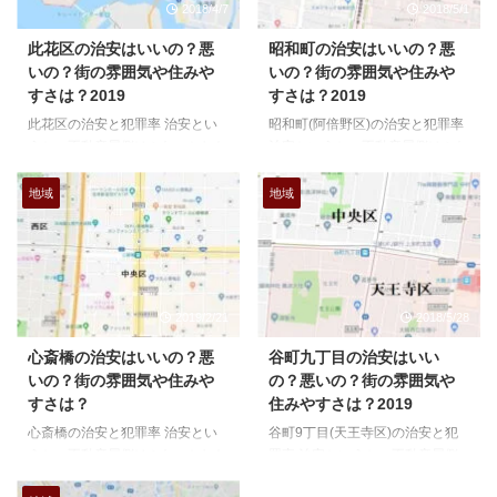
2018/4/7
2018/5/1
此花区の治安はいいの？悪
昭和町の治安はいいの？悪
いの？街の雰囲気や住みや
いの？街の雰囲気や住みや
すさは？2019
すさは？2019
此花区の治安と犯罪率 治安とい
昭和町(阿倍野区)の治安と犯罪率
うと、不動産屋側はふわっとした
治安というと、不動産屋側はふわ
説明になりがちなんですよね、な
っとした説明になりがちなんです
んでか、というとあんまりマイナ
よね、なんでか、というとあんま
地域
地域
スイメージをつけると、おすすめ
りマイナスイメージをつけると、
物件があった場合に話をフリにく
おすすめ物件があった場合に話を
いとか、もっと繊細な所では出身
フリにくいとか、もっと繊細な所
地だったらどうしよう。なんてこ
では出身地だったらどうしよう。
とを考えてしまう事もあります。
なんてことを考えてしまう事もあ
2019/2/21
2018/5/28
ですが、今回の検証はそういった
ります。 ですが、今回の検証は
私情をはさまずにあくまで数字の
そういった私情をはさまずにあく
心斎橋の治安はいいの？悪
谷町九丁目の治安はいい
統計としての治安というものを考
まで数字の統計としての治安とい
いの？街の雰囲気や住みや
の？悪いの？街の雰囲気や
えてみました。 大阪24区の治安
うものを考えてみました。 大阪
すさは？
住みやすさは？2019
ランキング と、いう訳でこちら
24区の治安ランキング と、いう
心斎橋の治安と犯罪率 治安とい
谷町9丁目(天王寺区)の治安と犯
の記事で24区のランキングとい
訳でこちらの記事で24区のラン
うと、不動産屋側はふわっとした
罪率 治安というと、不動産屋側
うのを作ってみました。簡単にい
キングというのを作ってみまし
説明になりがちなんですよね、な
はふわっとした説明になりがちな
うと24区の人口と犯罪件数 ...
た。簡単にいうと24区の人 ...