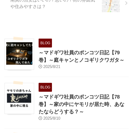
ものを考えてみました。 兵庫県
や住みやすさは？
全域のランキング では、早速で
はありますが、エクセルで作った
チープな表をご覧ください。
少々縦長になりましたが、、。
肝心 ...
BLOG
～マドギワ社員のポンコツ日記【79
巻】～庭キャンとノコギリクワガタ～
2025/8/21
BLOG
～マドギワ社員のポンコツ日記【78
巻】～家の中にヤモリが居た時、あな
たならどうする？～
2025/8/10