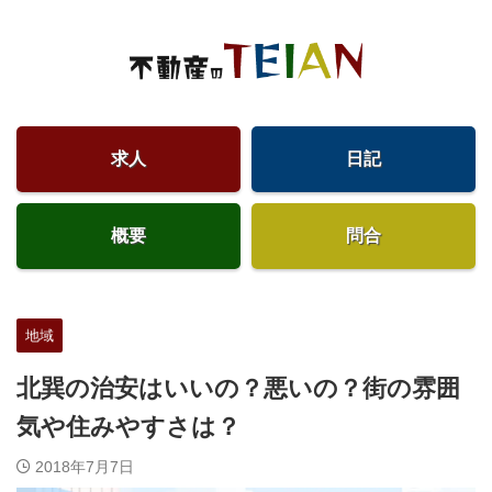
求人
日記
概要
問合
地域
北巽の治安はいいの？悪いの？街の雰囲
気や住みやすさは？
2018年7月7日