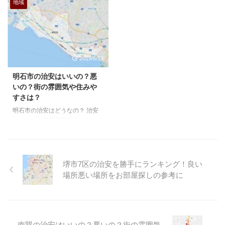
んでか、というとあんまりマイナ
んですよね、なんでか、というと
地域
スイメージをつけると、おすすめ
あんまりマイナスイメージをつけ
物件があった場合に話をフリにく
ると、おすすめ物件があった場合
いとか、もっと繊細な所では出身
に話をフリにくいとか、もっと繊
地だったらどうしよう。なんてこ
細な所では出身地だったらどうし
とを考えてしまう事もあります。
よう。なんてことを考えてしまう
2019/6/13
ですが、今回の検証はそういった
事もあります。 ですが、今回の
私情をはさまずにあくまで数字の
検証はそういった私情をはさまず
明石市の治安はいいの？悪
統計としての治安というものを考
にあくまで数字の統計としての治
いの？街の雰囲気や住みや
えてみました。 大阪24区の治安
安というものを考えてみました。
すさは？
ランキング と、いう訳でこちら
大阪24区の治安ランキング と、
明石市の治安はどうなの？ 治安
の記事で24区のランキングとい
いう訳でこちらの記事で24区の
というと、不動産屋側はふわっと
うのを作ってみました。簡単にい
ランキングというのを作ってみま
した説明になりがちなんですよ
うと24区の人口と犯罪件数 ...
した。簡単にいうと24区 ...
ね、なんでか、というとあんまり
マイナスイメージをつけると、お
すすめ物件があった場合に話をフ
堺市7区の治安を勝手にランキング！良い
リにくいとか、もっと繊細な所で
場所悪い場所をお部屋探しの参考に
は出身地だったらどうしよう。な
んてことを考えてしまう事もあり
ます。 ですが、今回の検証はそ
ういった私情をはさまずにあくま
で数字の統計としての治安という
南巽の治安はいいの？悪いの？街の雰囲気