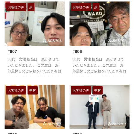
くお願いいたします。
くお願いいたします。
https://teian-enh.com/staff009/
https://teian-enh.com/staff009/
お客様の声
泉
お客様の声
泉
2026/7/16
2026/7/14
#807
#806
50代 女性 担当は 泉がさせて
50代 男性 担当は 泉がさせて
いただきました。 この度は お
いただきました。 この度は お
部屋探しのご依頼をいただき有難
部屋探しのご依頼をいただき有難
うございました。今後ともよろし
うございました。今後ともよろし
くお願いいたします。
くお願いいたします。
https://teian-enh.com/staff009/
https://teian-enh.com/staff009/
お客様の声
中村
お客様の声
中村
2026/7/14
2026/7/14