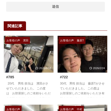
関連記事
お客様の声
濱田
お客様の声
藤原T
2026/6/18
2026/2/24
#785
#722
20代 男性 担当は 濱田がさ
30代 男性 担当は 藤原Tがさせ
せていただきました。 この度
ていただきました。 この度は
は お部屋探しのご依頼をいただ
お部屋探しのご依頼をいただき有
き有難うございました。今後とも
難うございました。今後ともよろ
よろしくお願いいたします。
しくお願いいたします。
https://teian-enh.com/staff011/
https://teian-enh.com/staff012/
お客様の声
お客様の声
中村