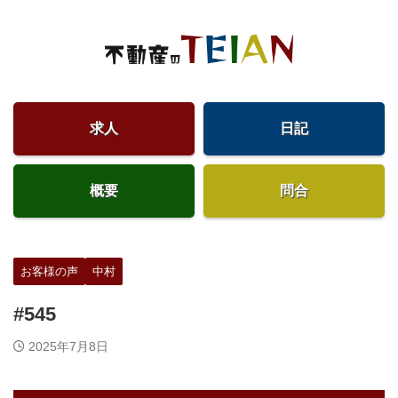
求人
日記
概要
問合
お客様の声
中村
#545
2025年7月8日