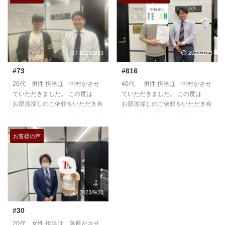
2023/9/23
2025/10/3
#73
#616
20代 男性 担当は 中村がさせ
40代 男性 担当は 中村がさせ
ていただきました。 この度は
ていただきました。 この度は
お部屋探しのご依頼をいただき有
お部屋探しのご依頼をいただき有
難うございました。今後ともよろ
難うございました。今後ともよろ
しくお願いいたします。
しくお願いいたします。
https://teian-enh.com/staff006/
お客様の声
2023/9/23
#30
20代 女性 担当は 藤原がさせ