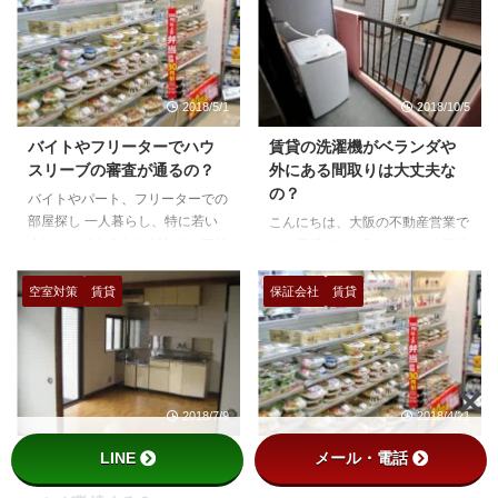
2018/5/1
2018/10/5
バイトやフリーターでハウ
賃貸の洗濯機がベランダや
スリーブの審査が通るの？
外にある間取りは大丈夫な
の？
バイトやパート、フリーターでの
部屋探し 一人暮らし、特に若い
こんにちは、大阪の不動産営業で
人は、バイトをしながらや、フリ
す。賃貸では、割とよくある設備
ーターをしながら一人暮らしを開
の一つに洗濯機がベランダにある
始する事も多いと思います。そう
間取り。というのが存在します。
空室対策
賃貸
保証会社
賃貸
ゆう僕も、大阪に出てきた20の
もしくは、玄関前にあるタイプで
頃は派遣会社で単発の仕事をしな
す。1R1Kなどの一人暮らしの間
がら、一人暮らしをしていまし
取りに多い設備ですが、洗濯機を
た。 こういった状態で保証会社
バルコニーなどに置く事でデメリ
の審査は出来るのでしょうか？
ットなとが生じるのでしょうか？
2018/7/9
2018/4/21
バイトやフリーターでハウスリー
洗濯機バルコニーは古い証拠？
ブの審査は問題ない はっきり書
洗濯機の位置というのは、建物の
本気の空室対策！大手の契
バイトやフリーターで全保
LINE
メール・電話
いてしまえば、あまり心配しなく
古さを表す一つの指標となってい
約はメンドクサイから営業
連の審査が通るの？
ても大丈夫です。 保証会社のグ
ることは間違いありません。 例