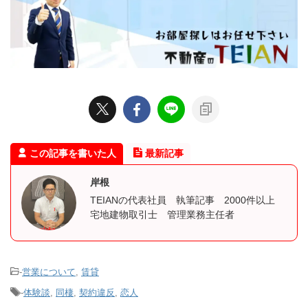
この記事を書いた人
最新記事
岸根
TEIANの代表社員 執筆記事 2000件以上
宅地建物取引士 管理業務主任者
-
営業について
,
賃貸
-
体験談
,
同棲
,
契約違反
,
恋人