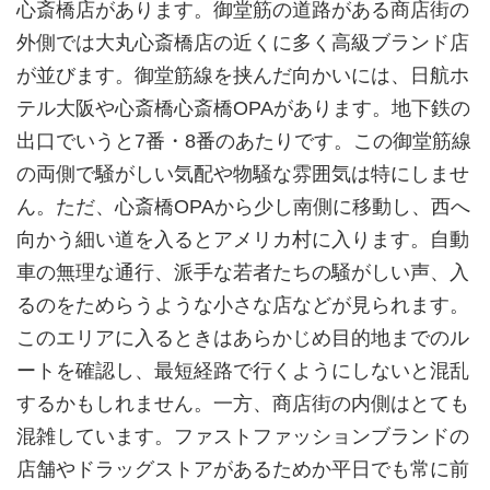
心斎橋店があります。御堂筋の道路がある商店街の
外側では大丸心斎橋店の近くに多く高級ブランド店
が並びます。御堂筋線を挟んだ向かいには、日航ホ
テル大阪や心斎橋心斎橋OPAがあります。地下鉄の
出口でいうと7番・8番のあたりです。この御堂筋線
の両側で騒がしい気配や物騒な雰囲気は特にしませ
ん。ただ、心斎橋OPAから少し南側に移動し、西へ
向かう細い道を入るとアメリカ村に入ります。自動
車の無理な通行、派手な若者たちの騒がしい声、入
るのをためらうような小さな店などが見られます。
このエリアに入るときはあらかじめ目的地までのル
ートを確認し、最短経路で行くようにしないと混乱
するかもしれません。一方、商店街の内側はとても
混雑しています。ファストファッションブランドの
店舗やドラッグストアがあるためか平日でも常に前