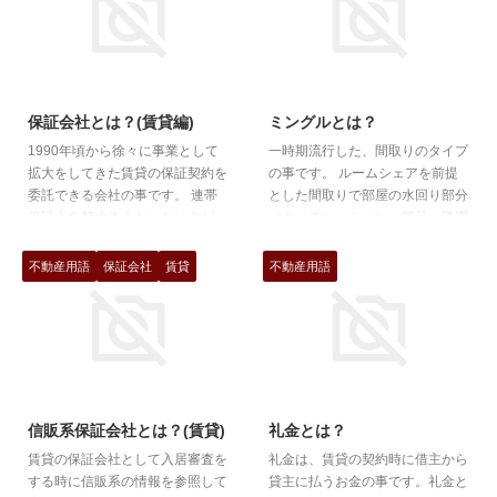
2017/12/1
2017/12/5
保証会社とは？(賃貸編)
ミングルとは？
1990年頃から徐々に事業として
一時期流行した、間取りのタイプ
拡大をしてきた賃貸の保証契約を
の事です。 ルームシェアを前提
委託できる会社の事です。 連帯
とした間取りで部屋の水回り部分
保証人を頼める人がいない人が、
（キッチン、トイレ、風呂、洗濯
金銭を支払い保証会社に加入する
機置き場）などを共有できるよう
ことで連帯保証人を付けずに賃貸
に配慮された間取りです。 また
不動産用語
保証会社
賃貸
不動産用語
契約を結ぶ為に使用することにな
各部屋は、同じ広さ、同じ収納、
ります。 ただ、現状でいえば、
同じバルコニーと左右対称に作ら
連帯保証人がいても居なくても、
れている事が多く、それぞれが家
取りあえず保証会社には加入して
賃を払う、または折半して住める
おいてほしい。となることが多
ようになっています。 現在の新
2017/12/4
2017/12/3
く、連帯保証人+保証会社という
築という意味ではほぼ、絶滅種
事で賃貸契約を結ぶことがありま
で、平成入ってすぐくらいの建築
信販系保証会社とは？(賃貸)
礼金とは？
す。 初回の保証料という事で家
が多いように思います。
賃貸の保証会社として入居審査を
礼金は、賃貸の契約時に借主から
賃の30%-100%程度の加入料を支
する時に信販系の情報を参照して
貸主に払うお金の事です。礼金と
払い、あとは、月払いや、年払い