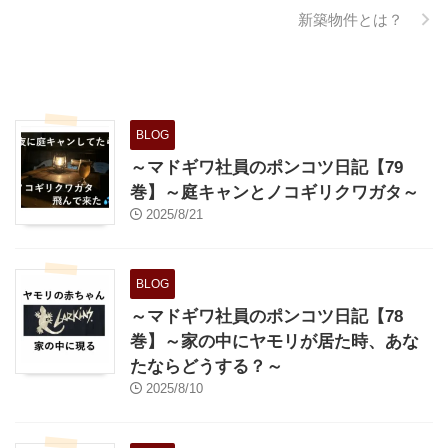
事故が起きた場合は他の保証会社
新築物件とは？
での審査にも大きい影響があると
思われます。 主に 氏名、生年
月日、旧住所、電話番号、免許証
番号等の個人特定番号、保証対象
物件、部屋番号、保証対象物件住
BLOG
所、保証開始日、月額賃料、 ...
～マドギワ社員のポンコツ日記【79
巻】～庭キャンとノコギリクワガタ～
2025/8/21
BLOG
～マドギワ社員のポンコツ日記【78
巻】～家の中にヤモリが居た時、あな
たならどうする？～
2025/8/10