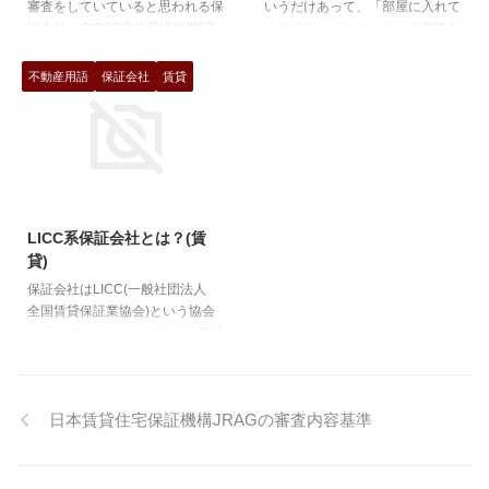
審査をしていていると思われる保
いうだけあって、「部屋に入れて
で更新していく契約もあれ ...
証会社。CIC(指定信用情報機関)
くれてありがとう」という意味を
やJICC(日本信用情報機構)などの
持つともいわれています。 礼金
過去の履歴を取り寄せ、入居審査
は、契約時に一度だけ支払うもの
不動産用語
保証会社
賃貸
に採用しているため、審査として
なので、家賃とは全く別の意味合
はキツイ部類になります。 過去
いをもつお金です。また法的に礼
の携帯電話を含む、割賦での購入
金という言葉がある訳ではなく、
や、クレジットカードの滞納など
慣習として、昔から支払われてい
の履歴がある場合はもれなく否決
るので、現在もその名残が残って
2017/12/4
になり、また国民健康保険証の場
いる。と考えるのが通常だと思わ
合も否決になる可能性が高いで
れます。まだ借主が「なんとか部
LICC系保証会社とは？(賃
す。 ただ、他の保証会社との情
屋を貸して下さい。」って言って
貸)
報共有という意味では共有してい
いた時代の名残ということです
保証会社はLICC(一般社団法人
る訳ではない為、他のLICC系
ね。 礼金の性質を法的に考えて
全国賃貸保証業協会)という協会
や、独立系の保証会社で ...
みると 1.賃貸借契約締結への謝 ...
を作っています。この協会の目的
は、借主の申込情報や家賃滞納の
情報をデータベース化することに
よって、入居審査をより円滑にす
日本賃貸住宅保証機構JRAGの審査内容基準
る目的があるとの事です。 早い
話が、加入している保証会社は全
て情報共有しているようなので、
どこかの保証会社で家賃滞納等の