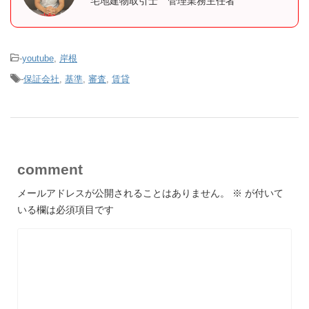
宅地建物取引士 管理業務主任者
-
youtube
,
岸根
-
保証会社
,
基準
,
審査
,
賃貸
comment
メールアドレスが公開されることはありません。
※
が付いて
いる欄は必須項目です