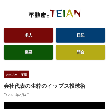
求人
日記
概要
問合
youtube
岸根
会社代表の生粋のイップス投球術
2025年2月4日