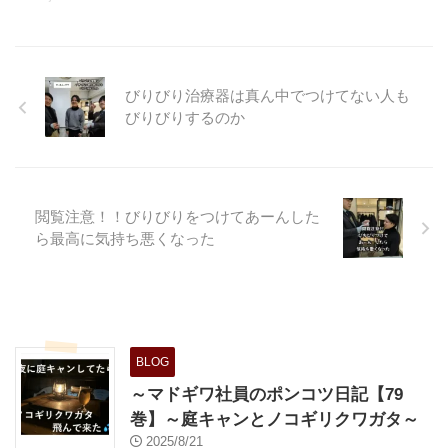
びりびり治療器は真ん中でつけてない人も
びりびりするのか
閲覧注意！！びりびりをつけてあーんした
ら最高に気持ち悪くなった
BLOG
～マドギワ社員のポンコツ日記【79
巻】～庭キャンとノコギリクワガタ～
2025/8/21