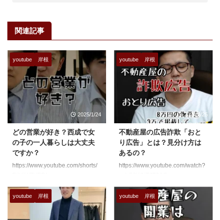
関連記事
youtube
岸根
youtube
岸根
2025/1/24
2024/6/25
どの営業が好き？西成で女
不動産屋の広告詐欺「おと
の子の一人暮らしは大丈夫
り広告」とは？見分け方は
ですか？
あるの？
https://www.youtube.com/shorts/
https://www.youtube.com/watch?
RjIdjW7VPDI
v=hS6WNTJT2AQ
youtube
岸根
youtube
岸根