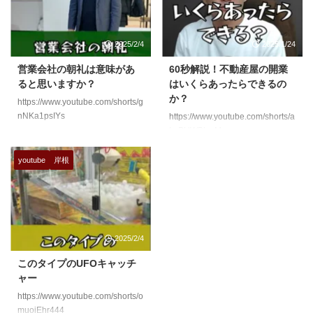
2025/2/4
2025/1/24
営業会社の朝礼は意味があ
60秒解説！不動産屋の開業
ると思いますか？
はいくらあったらできるの
か？
https://www.youtube.com/shorts/g
nNKa1psIYs
https://www.youtube.com/shorts/a
LyPUWBlvoM
youtube
岸根
2025/2/4
このタイプのUFOキャッチ
ャー
https://www.youtube.com/shorts/o
muojEhr444