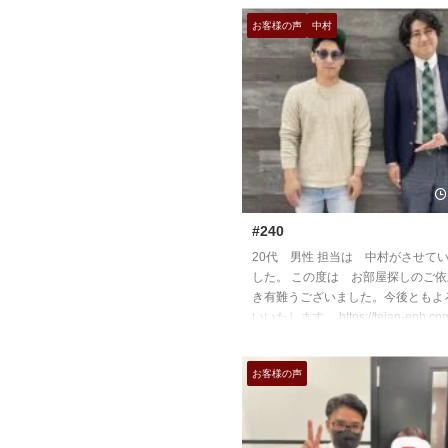
お客様の声
中村
#240
20代 男性 担当は 中村がさせて
した。 この度は お部屋探しのご
き有難うございました。今後ともよ
いいたします。 https://teian-enh.com/
お客様の声