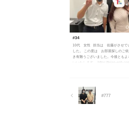
#34
10代 女性 担当は 佐藤がさせて
した。 この度は お部屋探しのご
き有難うございました。今後ともよ
いいたします。 https://teian-enh.com/
#777