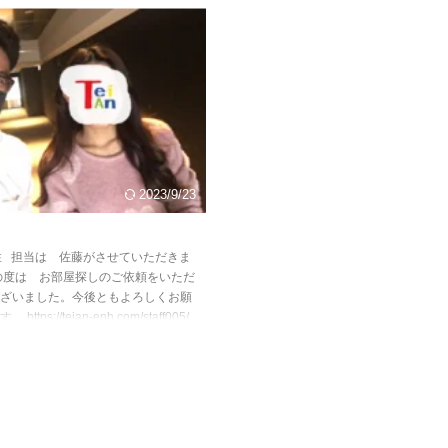
2023/9/23
性 担当は 佐藤がさせていただきま
の度は お部屋探しのご依頼をいただ
ざいました。今後ともよろしくお願
ttps://teian-enh.com/staff005/