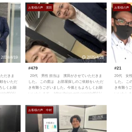
お客様の声
濱田
お客様の声
2024/4/19
2025/4/28
#479
#21
いただきま
20代 男性 担当は 濱田がさせていただきま
20代 女
依頼をいただ
した。 この度は お部屋探しのご依頼をいただ
した。 こ
ろしくお願
き有難うございました。今後ともよろしくお願
き有難うご
staff006/
いいたします。 https://teian-enh.com/staff011/
いいたします。 h
お客様の声
中村