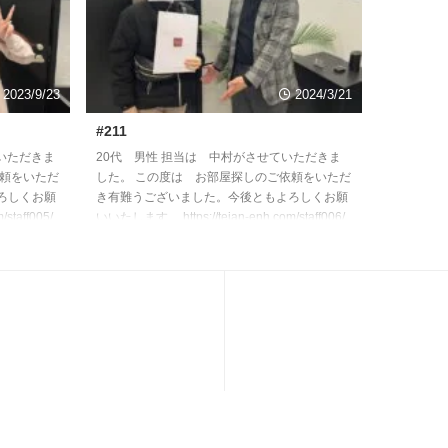
2023/9/23
2024/3/21
#211
いただきま
20代 男性 担当は 中村がさせていただきま
依頼をいただ
した。 この度は お部屋探しのご依頼をいただ
ろしくお願
き有難うございました。今後ともよろしくお願
staff005/
いいたします。 https://teian-enh.com/staff006/