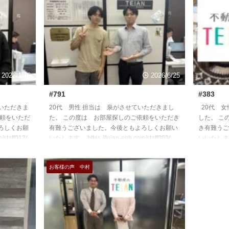
2026/1/16
2026/6/25
#791
#383
ていただきま
20代 男性 担当は 泉がさせていただきまし
20代 女
依頼をいただ
た。 この度は お部屋探しのご依頼をいただき
した。 こ
ろしくお願
有難うございました。今後ともよろしくお願い
き有難うご
staff012/
いたします。 https://teian-enh.com/staff009/
いいたします。 h
お客様の声
中村