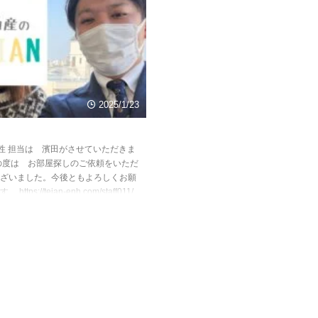
2025/1/23
性 担当は 濱田がさせていただきま
の度は お部屋探しのご依頼をいただ
ざいました。今後ともよろしくお願
ttps://teian-enh.com/staff011/