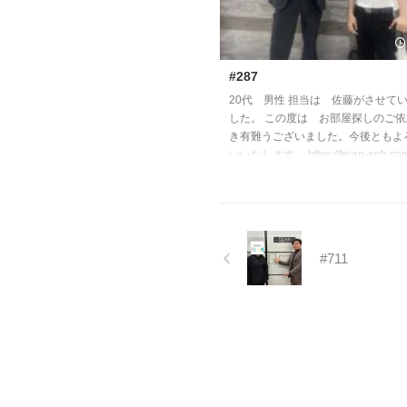
#287
20代 男性 担当は 佐藤がさせて
した。 この度は お部屋探しのご
き有難うございました。今後ともよ
いいたします。 https://teian-enh.com/
#711