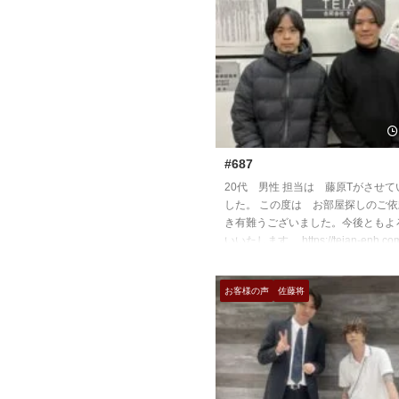
#687
20代 男性 担当は 藤原Tがさせ
した。 この度は お部屋探しのご
き有難うございました。今後ともよ
いいたします。 https://teian-enh.com/
お客様の声
佐藤将