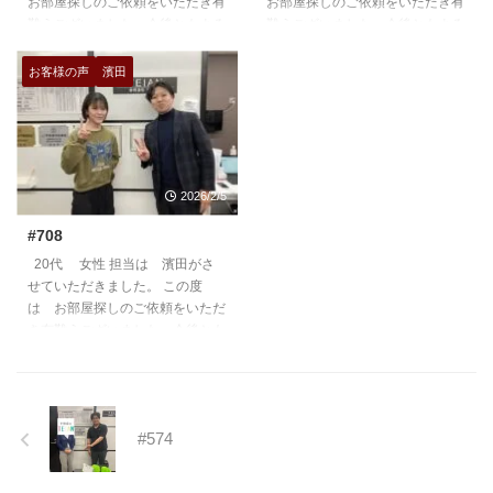
お部屋探しのご依頼をいただき有
お部屋探しのご依頼をいただき有
難うございました。今後ともよろ
難うございました。今後ともよろ
しくお願いいたします。
しくお願いいたします。
https://teian-enh.com/staff006/
https://teian-enh.com/staff007/
お客様の声
濱田
2026/2/5
#708
20代 女性 担当は 濱田がさ
せていただきました。 この度
は お部屋探しのご依頼をいただ
き有難うございました。今後とも
よろしくお願いいたします。
https://teian-enh.com/staff011/
#574