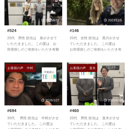
2025/6/12
2023/11/5
#524
#146
20代 男性 担当は 泉がさせて
20代 女性 担当は 黒川がさせ
いただきました。 この度は お
ていただきました。 この度は
部屋探しのご依頼をいただき有難
お部屋探しのご依頼をいただき有
うございました。今後ともよろし
難うございました。今後ともよろ
くお願いいたします。
しくお願いいたします。
https://teian-enh.com/staff009/
https://teian-enh.com/staff004/
お客様の声
中村
お客様の声
直木
2026/1/27
2025/4/24
#694
#460
30代 男性 担当は 中村がさせ
20代 男性 担当は 直木がさせ
ていただきました。 この度は
ていただきました。 この度は