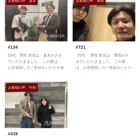
お客様の声
直木
お客様の声
濱田
2023/11/5
2026/2/24
#134
#721
20代 男性 担当は 直木がさせ
20代 男性 担当は 濱田がさ
ていただきました。 この度は
せていただきました。 この度
お部屋探しのご依頼をいただき有
は お部屋探しのご依頼をいただ
難うございました。今後ともよろ
き有難うございました。今後とも
しくお願いいたします。
よろしくお願いいたします。
https://teian-enh.com/staff007/
https://teian-enh.com/staff011/
お客様の声
中村
2025/3/27
#439