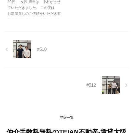
20代 女性 担当は 中村がさせ
ていただきました。 この度は
お部屋探しのご依頼をいただき有
難うございました。今後ともよろ
しくお願いいたします。
https://teian-enh.com/staff006/
#510
#512
空室一覧
仲介手数料無料のTEIAN不動産-賃貸大阪