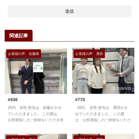
関連記事
お客様の声
佐藤将
お客様の声
濱田
2025/3/25
2026/5/15
#436
#770
20代 女性 担当は 佐藤がさせ
20代 女性 担当は 濱田がさ
ていただきました。 この度は
せていただきました。 この度
お部屋探しのご依頼をいただき有
は お部屋探しのご依頼をいただ
難うございました。今後ともよろ
き有難うございました。今後とも
しくお願いいたします。
よろしくお願いいたします。
https://teian-enh.com/staff010/
https://teian-enh.com/staff011/