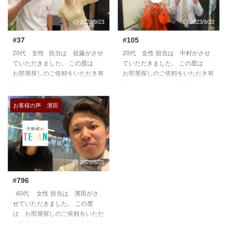
2023/9/23
2023/9/23
#37
#105
20代 女性 担当は 佐藤がさせ
20代 女性 担当は 中村がさせ
ていただきました。 この度は
ていただきました。 この度は
お部屋探しのご依頼をいただき有
お部屋探しのご依頼をいただき有
難うございました。今後ともよろ
難うございました。今後ともよろ
しくお願いいたします。
しくお願いいたします。
https://teian-enh.com/staff005/
https://teian-enh.com/staff006/
お客様の声
濱田
2026/6/25
#796
40代 女性 担当は 濱田がさ
せていただきました。 この度
は お部屋探しのご依頼をいただ
き有難うございました。今後とも