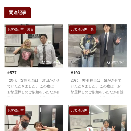
関連記事
お客様の声
濱田
お客様の声
泉
2025/8/22
2024/3/7
#577
#193
20代 女性 担当は 濱田がさせ
20代 男性 担当は 泉がさせて
ていただきました。 この度は
いただきました。 この度は お
お部屋探しのご依頼をいただき有
部屋探しのご依頼をいただき有難
難うございました。今後ともよろ
うございました。今後ともよろし
しくお願いいたします。
くお願いいたします。
https://teian-enh.com/staff011/
https://teian-enh.com/staff008/
お客様の声
お客様の声