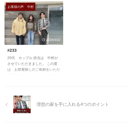
https://teian-enh.com/staff006/
https://teian-enh.com/staff011/
お客様の声
中村
2024/3/22
#233
20代 カップル 担当は 中村が
させていただきました。 この度
は お部屋探しのご依頼をいただ
き有難うございました。今後とも
よろしくお願いいたします。
https://teian-enh.com/staff006/
理想の家を手に入れる4つのポイント