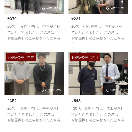
2025/1/16
2024/3/21
#379
#221
20代 女性 担当は 中村がさせ
20代 女性 担当は 中村がさせ
ていただきました。 この度は
ていただきました。 この度は
お部屋探しのご依頼をいただき有
お部屋探しのご依頼をいただき有
難うございました。今後ともよろ
難うございました。今後ともよろ
しくお願いいたします。
しくお願いいたします。
https://teian-enh.com/staff006/
https://teian-enh.com/staff006/
お客様の声
中村
お客様の声
濱田
2024/10/25
2025/7/10
#352
#548
20代 男性 担当は 中村がさせ
30代 男性 担当は 濱田がさせ
ていただきました。 この度は
ていただきました。 この度は
お部屋探しのご依頼をいただき有
お部屋探しのご依頼をいただき有
難うございました。今後ともよろ
難うございました。今後ともよろ
しくお願いいたします。
しくお願いいたします。