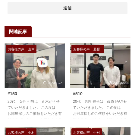
関連記事
お客様の声
直木
お客様の声
藤原T
2023/12/2
2025/5/29
#153
#510
20代 女性 担当は 直木がさせ
20代 男性 担当は 藤原Tがさせ
ていただきました。 この度は
ていただきました。 この度は
お部屋探しのご依頼をいただき有
お部屋探しのご依頼をいただき有
難うございました。今後ともよろ
難うございました。今後ともよろ
しくお願いいたします。
しくお願いいたします。
https://teian-enh.com/staff007/
https://teian-enh.com/staff012/
お客様の声
中村
お客様の声
中村