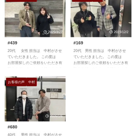
2025/3/27
2023/12/2
#439
#169
20代 女性 担当は 中村がさせ
20代 男性 担当は 中村がさせ
ていただきました。 この度は
ていただきました。 この度は
お部屋探しのご依頼をいただき有
お部屋探しのご依頼をいただき有
難うございました。今後ともよろ
難うございました。今後ともよろ
しくお願いいたします。
しくお願いいたします。
https://teian-enh.com/staff006/
https://teian-enh.com/staff006/
お客様の声
中村
2026/1/6
#680
40代 男性 担当は 中村がさせ