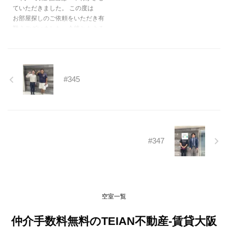
ていただきました。 この度は
お部屋探しのご依頼をいただき有
難うございました。今後ともよろ
しくお願いいたします。
https://teian-enh.com/staff006/
#345
#347
空室一覧
仲介手数料無料のTEIAN不動産-賃貸大阪