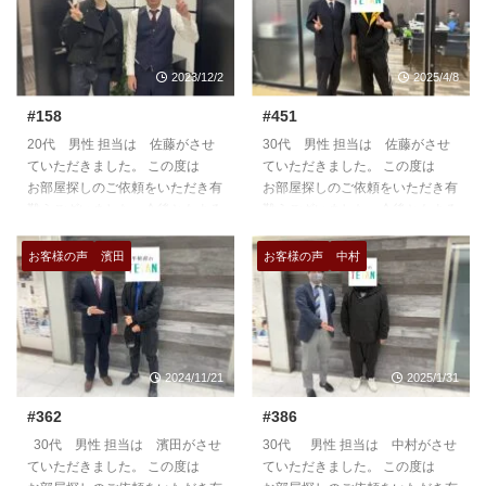
2023/12/2
2025/4/8
#158
#451
20代 男性 担当は 佐藤がさせ
30代 男性 担当は 佐藤がさせ
ていただきました。 この度は
ていただきました。 この度は
お部屋探しのご依頼をいただき有
お部屋探しのご依頼をいただき有
難うございました。今後ともよろ
難うございました。今後ともよろ
しくお願いいたします。
しくお願いいたします。
https://teian-enh.com/staff005/
https://teian-enh.com/staff010/
お客様の声
濱田
お客様の声
中村
2024/11/21
2025/1/31
#362
#386
30代 男性 担当は 濱田がさせ
30代 男性 担当は 中村がさせ
ていただきました。 この度は
ていただきました。 この度は