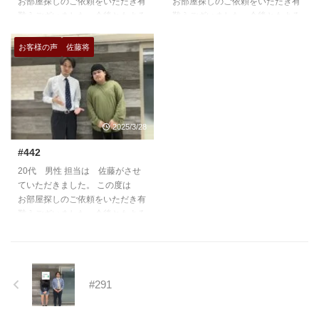
お部屋探しのご依頼をいただき有
お部屋探しのご依頼をいただき有
難うございました。今後ともよろ
難うございました。今後ともよろ
しくお願いいたします。
しくお願いいたします。
https://teian-enh.com/staff011/
https://teian-enh.com/staff006/
お客様の声
佐藤将
2025/3/28
#442
20代 男性 担当は 佐藤がさせ
ていただきました。 この度は
お部屋探しのご依頼をいただき有
難うございました。今後ともよろ
しくお願いいたします。
https://teian-enh.com/staff010/
#291