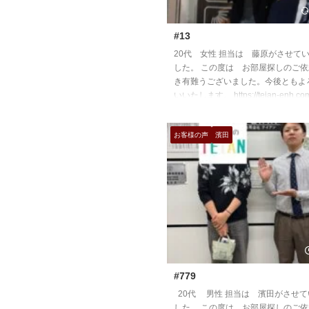
#13
20代 女性 担当は 藤原がさせて
した。 この度は お部屋探しのご
き有難うございました。今後ともよ
いいたします。 https://teian-enh.com
お客様の声
濱田
#779
20代 男性 担当は 濱田がさせ
した。 この度は お部屋探しのご