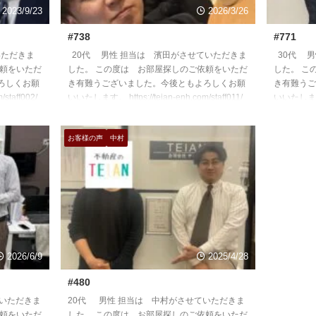
2023/9/23
2026/3/26
#738
#771
いただきま
20代 男性 担当は 濱田がさせていただきま
30代 男
依頼をいただ
した。 この度は お部屋探しのご依頼をいただ
した。 こ
ろしくお願
き有難うございました。今後ともよろしくお願
き有難うご
/staff002/
いいたします。 https://teian-enh.com/staff011/
いいたします。 h
お客様の声
中村
2026/6/9
2025/4/28
#480
ていただきま
20代 男性 担当は 中村がさせていただきま
依頼をいただ
した。 この度は お部屋探しのご依頼をいただ