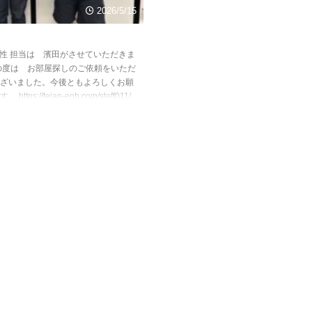
2026/5/15
性 担当は 濱田がさせていただきま
の度は お部屋探しのご依頼をいただ
ざいました。今後ともよろしくお願
ttps://teian-enh.com/staff011/