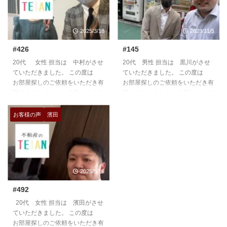
2025/3/18
2023/11/5
#426
#145
20代 女性 担当は 中村がさせ
20代 男性 担当は 黒川がさせ
ていただきました。 この度は
ていただきました。 この度は
お部屋探しのご依頼をいただき有
お部屋探しのご依頼をいただき有
難うございました。今後ともよろ
難うございました。今後ともよろ
しくお願いいたします。
しくお願いいたします。
https://teian-enh.com/staff006/
https://teian-enh.com/staff004/
お客様の声
濱田
2025/5/16
#492
20代 女性 担当は 濱田がさせ
ていただきました。 この度は
お部屋探しのご依頼をいただき有