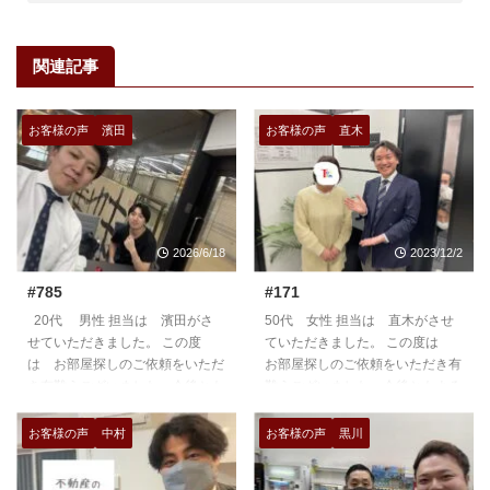
関連記事
お客様の声
濱田
お客様の声
直木
2026/6/18
2023/12/2
#785
#171
20代 男性 担当は 濱田がさ
50代 女性 担当は 直木がさせ
せていただきました。 この度
ていただきました。 この度は
は お部屋探しのご依頼をいただ
お部屋探しのご依頼をいただき有
き有難うございました。今後とも
難うございました。今後ともよろ
よろしくお願いいたします。
しくお願いいたします。
https://teian-enh.com/staff011/
https://teian-enh.com/staff007/
お客様の声
中村
お客様の声
黒川