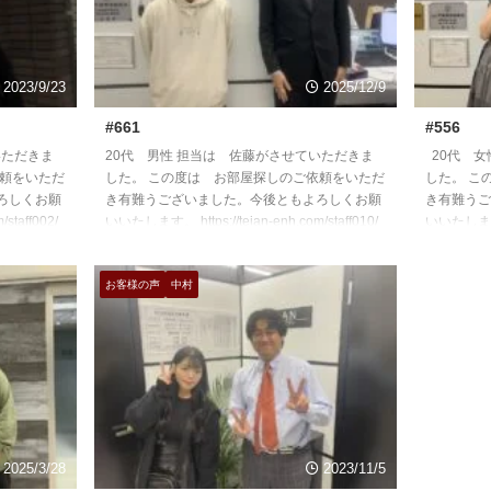
2023/9/23
2025/12/9
#661
#556
いただきま
20代 男性 担当は 佐藤がさせていただきま
20代 女
依頼をいただ
した。 この度は お部屋探しのご依頼をいただ
した。 こ
ろしくお願
き有難うございました。今後ともよろしくお願
き有難うご
/staff002/
いいたします。 https://teian-enh.com/staff010/
いいたします。 h
お客様の声
中村
2025/3/28
2023/11/5