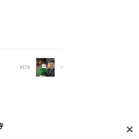
#179
寺