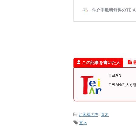
この記事を書いた人
TEIAN
TEIANの人
-
お客様の声
,
直木
-
直木