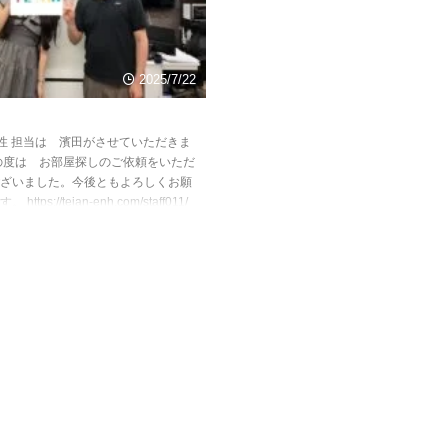
2025/7/22
性 担当は 濱田がさせていただきま
の度は お部屋探しのご依頼をいただ
ざいました。今後ともよろしくお願
ttps://teian-enh.com/staff011/