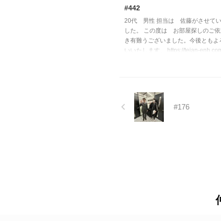
#442
20代 男性 担当は 佐藤がさせて
した。 この度は お部屋探しのご
き有難うございました。今後ともよ
いいたします。 https://teian-enh.com/
#176