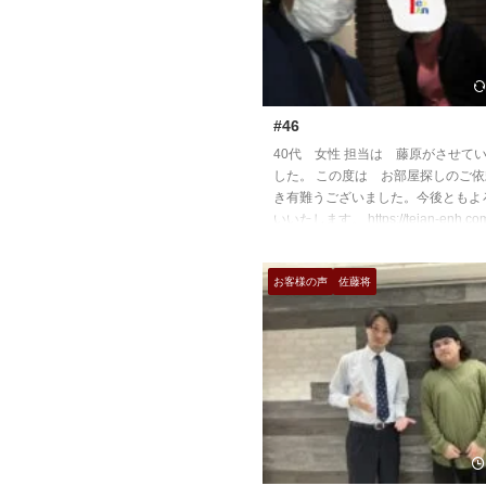
#46
40代 女性 担当は 藤原がさせて
した。 この度は お部屋探しのご
き有難うございました。今後ともよ
いいたします。 https://teian-enh.com
お客様の声
佐藤将