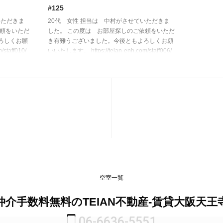
#125
いただきま
20代 女性 担当は 中村がさせていただきま
依頼をいただ
した。 この度は お部屋探しのご依頼をいただ
ろしくお願
き有難うございました。今後ともよろしくお願
staff010/
いいたします。 https://teian-enh.com/staff006/
空室一覧
仲介手数料無料のTEIAN不動産-賃貸大阪天王
06-6636-5551