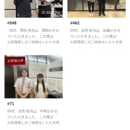
2025/7/10
2025/4/24
#548
#462
30代 男性 担当は 濱田がさせ
20代 女性 担当は 佐藤がさせ
ていただきました。 この度は
ていただきました。 この度は
お部屋探しのご依頼をいただき有
お部屋探しのご依頼をいただき有
難うございました。今後ともよろ
難うございました。今後ともよろ
しくお願いいたします。
しくお願いいたします。
https://teian-enh.com/staff011/
https://teian-enh.com/staff010/
お客様の声
2023/9/23
#71
20代 女性 担当は 中村がさせ
ていただきました。 この度は
お部屋探しのご依頼をいただき有
難うございました。今後ともよろ