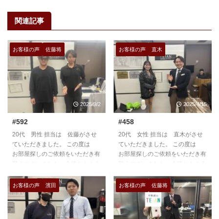
関連記事
お客様の声
佐藤将
お客様の声
直木
2025/9/2
2025/4/15
#592
#458
20代 男性 担当は 佐藤がさせ
20代 女性 担当は 直木がさせ
ていただきました。 この度は
ていただきました。 この度は
お部屋探しのご依頼をいただき有
お部屋探しのご依頼をいただき有
難うございました。今後ともよろ
難うございました。今後ともよろ
しくお願いいたします。
しくお願いいたします。
https://teian-enh.com/staff010/
https://teian-enh.com/staff007/
お客様の声
濱田
お客様の声
佐藤将