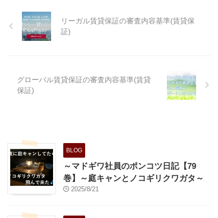
今回の記事ではそんな和室につい
て書いてみました 和室っていい
リーガル賃貸保証の審査内容基準(賃貸保
よね？ 和室は日本古来の間取り
証)
だとは思いますが、最近はどちら
かというと不人気の間取りです。
古臭いというのが理由だと思いま
すが、掃除がしにくい、メンテナ
ンスがしにくい。という事もその
グローバル賃貸保証の審査内容基準(賃貸
要因の一つです。 ただ、新築物
保証)
件でも根強く和室を採用している
所もあるという事を考えると一定
の需要はあると思っていいようで
す。我が家でも和室があって助か
...
BLOG
～マドギワ社員のポンコツ日記【79
巻】～庭キャンとノコギリクワガタ～
2025/8/21