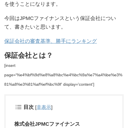
を使うことになります。
今回はJPMCファイナンスという保証会社につい
て、書きたいと思います。
保証会社の審査基準、勝手にランキング
保証会社とは？
[insert
page='%e4%bf%9d%e8%a8%bc%e4%bc%9a%e7%a4%be%e3%
81%a8%e3%81%af%ef%bc%9f' display='content']
目次
[
非表示
]
株式会社JPMCファイナンス