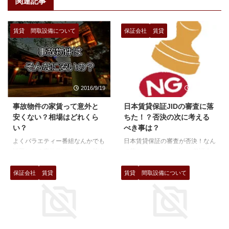
関連記事
賃貸
間取設備について
保証会社
賃貸
2016/9/19
2018/4/27
事故物件の家賃って意外と
日本賃貸保証JIDの審査に落
安くない？相場はどれくら
ちた！？否決の次に考える
い？
べき事は？
よくバラエティー番組なんかでも
日本賃貸保証の審査が否決！なん
話題になる事故物件ですが、筆者
で落ちたのか？ まずは、保証会
もちょくちょく、遭遇します。
社の審査について考えてみます。
まー正直入るのも嫌ですが、そこ
保証会社の審査の形態は３種類
保証会社
賃貸
賃貸
間取設備について
は仕事。霊感なんて全くないです
信販系保証会社 [insert
が、気になりますよね。 事故物
page='%e4%bf%a1%e8%b2%a
件の定義 少し難しい言葉で言え
9%e7%b3%bb%e4%bf%9d%e8
ば「心理的瑕疵」、瑕疵という言
%a8%bc%e4%bc%9a%e7%a4
葉聞きなれないかもしれませんが
%be%e3%81%a8%e3%81%af