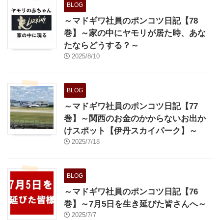
BLOG
～マドギワ社員のポンコツ日記【78
巻】～家の中にヤモリが居た時、あな
たならどうする？～
2025/8/10
BLOG
～マドギワ社員のポンコツ日記【77
巻】～関西のお金のかからないお出か
けスポット【伊丹スカイパーク】～
2025/7/18
BLOG
～マドギワ社員のポンコツ日記【76
巻】～7月5日を生き延びた皆さんへ～
2025/7/7