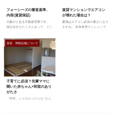
2017/10/15
2022/11/27
（法律上なにかしらの欠点がある
%ef%bc%9f%e8%b3%83%e8%
場合に瑕疵と使います）要するに
b2%b8' display='content'] LICC系
フォーシーズの審査基準、
賃貸マンションでエアコン
心理的、精神的な部分で見える訳
保証会社 [insert
内容(賃貸保証)
が壊れた場合は？
じゃないけど、欠点がある物件で
page='licc%e7%b3%bb%e4%bf
大阪のとある不動産営業です。
夏場はエアコン必須の暑さになり
すよ。っていう事です。 一般的
...
保証会社もたくさんあって、どこ
ますね。 単身者用マンションで
にいうと事故物件＝殺人があっ
を選ればいいか分かりませんね。
はエアコン付きの物件が多いです
た、自殺があった。などど、事
ほとんどの物件では家主や管理会
が、エアコンが壊れた場合、実費
件、犯罪の匂いがプンプンします
社指定の保証会社を使うことにな
負担しないといけないのか、家主
が、 ...
賃貸
間取設備について
ります。 今回はフォーシーズ㈱
さん側で修理交換して貰えるのか
という保証会社について、書きた
解説します。 契約内容、重要事
いと思います。 保証会社の審査
項説明書を確認 賃貸の契約にお
基準、勝手にランキング フォー
いて、設備等については、すべて
シーズ株式会社 私達フォーシ
重要事項説明に書いてあると言っ
2019/4/15
ーズ株式会社は、企業理念にある
ても過言ではありません。重要事
『人が煩わしいと思う事、やりた
項説明書というのは、賃貸の契約
子育てに必須？先輩ママに
くないと思う事。』を行う事こそ
時に不動産業者が借主に書面、そ
聞いた赤ちゃん×和室のあり
が存在意義なのだと考え、創業以
して主任者証の提示をして説明し
がたさ
来、一貫して追求し続けてまいり
なければならない書面です。
「和室」じゃなかったらな~なん
ました。お陰様で多くの入居者
今、マンションの室内にどんな設
て思いながら、いざ住んでみる子
様、入居企業様、不動産オーナー
備があるか、それは、家主側でつ
育てにめっちゃ便利だった。なん
...
け ...
ていう事は意外と多いものです。