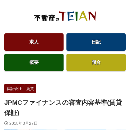
求人
日記
概要
問合
保証会社
賃貸
JPMCファイナンスの審査内容基準(賃貸
保証)
2018年3月27日