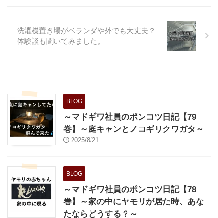
page='%e4%bf%9d%e8%a8%b
c%e4%bc%9a%e7%a4%be%e3
%81%a8%e3%81%af%ef%bc%
洗濯機置き場がベランダや外でも大丈夫？
9f' display='content'] トリプルエ
体験談も聞いてみました。
ーホール ...
BLOG
～マドギワ社員のポンコツ日記【79
巻】～庭キャンとノコギリクワガタ～
2025/8/21
BLOG
～マドギワ社員のポンコツ日記【78
巻】～家の中にヤモリが居た時、あな
たならどうする？～