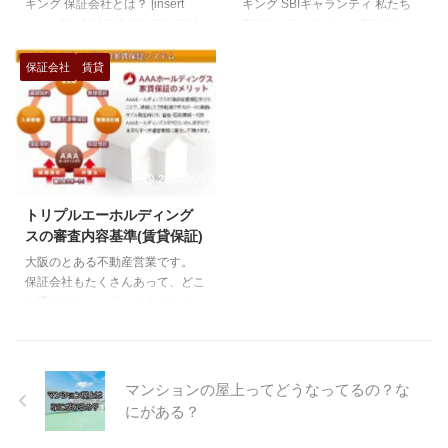
キング 保証会社とは？ [insert
キング SBIギャランティ 私たち
保証会社にはない、特徴がありま
page='%e4%bf%9d%e8%a8%b
SBIギャランティは、 SBIグルー
す。 ・基本的に連帯保証人不 ...
c%e4%bc%9a%e7%a4%be%e3
プの金融ノウハウを活用し、 賃
%81%a8%e3%81%af%ef%bc%
貸住宅のマーケットへ革新的且つ
保証会社
賃貸
9f' display='content'] 日本賃貸住
利便性の高い保証サービスを提供
宅保証機構株式会社(JRAG) 「み
してまいります。 SBIというだけ
ぢかな安心」をお届けいたします
あって、ネットバンクとしても有
私ども、ＪＲＡＧ―日本賃貸住宅
名なSBIネット銀行が 保証会社
保証機構株式会社は平成１９年設
を行っているという所ですね。も
2018/3/27
立以来、質実であり堅実であるこ
ちろん、銀行系の保証会社なので
とが信頼を得るという信念に基づ
信販情報は審査の審査のうえで使
トリプルエーホルディング
き賃貸家賃保証事業を中心に事業
ってくると思います。 信販系保
スの審査内容基準(賃貸保証)
を展開してまいりま ...
証会社の特徴 近年、増えてきた
大阪のとある不動産営業です。
信販系保証会社ですが、普通の保
保証会社もたくさんあって、どこ
証会社にはない、特徴がありま
を選ればいいか分かりませんね。
す。 ・基本的 ...
ほとんどの物件では家主や管理会
社指定の保証会社を使うことにな
ります。 今回はトリプルエーホ
ールディングスという保証会社に
マンションの屋上ってどうなってるの？な
ついて、書きたいと思います。
にがある？
保証会社の審査基準、勝手にラン
キング 保証会社とは？ [insert