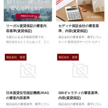
2018/3/27
2018/5/11
リーガル賃貸保証の審査内
セディナ保証会社の審査基
容基準(賃貸保証)
準、内容(賃貸保証)
大阪のとある不動産営業です。
保証会社の審査基準、勝手にラン
保証会社もたくさんあって、どこ
キング 家賃決済サービス-セディ
を選ればいいか分かりませんね。
ナ 住居用賃貸物件の賃料・管理
ほとんどの物件では家主や管理会
費を、セディナが各入居者さまの
社指定の保証会社を使うことにな
預金口座より毎月自動引落をし、
保証会社
賃貸
保証会社
賃貸
ります。 今回はリーガル賃貸保
管理会社さまにはセディナが一括
証という保証会社について、書き
してお支払いするサービスです。
たいと思います。 保証会社の審
延滞したお客さまへの督促業務も
査基準、勝手にランキング 保証
セディナが行いますので、請求か
会社とは？ [insert
ら延滞督促に至るまでの家賃管理
2017/12/6
2019/9/15
page='%e4%bf%9d%e8%a8%b
に関わる業務の効率化が図れま
c%e4%bc%9a%e7%a4%be%e3
す。 セディナカードを使った集
日本賃貸住宅保証機構JRAG
SBIギャラティの審査基準、
%81%a8%e3%81%af%ef%bc%
金代行の家賃保証です。 信販系
の審査内容基準
内容(賃貸保証)
9f' display='content'] リーガル賃
保証会社の特徴 近年、増えてき
保証会社の審査基準、勝手にラン
保証会社の審査基準、勝手にラン
貸保証㈱ リーガル賃 ...
た信販系保証会社ですが、普通の