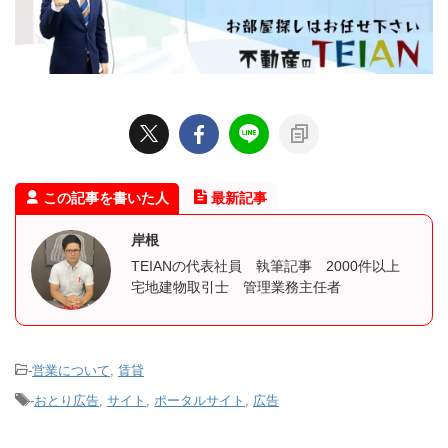
この記事を書いた人
最新記事
岸根
TEIANの代表社員 執筆記事 2000件以上
宅地建物取引士 管理業務主任者
-
営業について
,
賃貸
-
おとり広告
,
サイト
,
ポータルサイト
,
広告