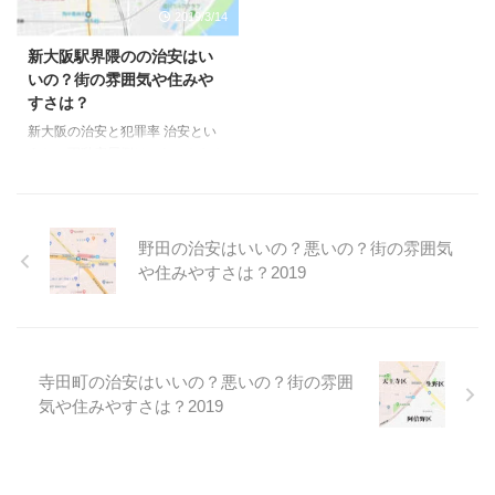
んてことを考えてしまう事もあり
を考えてしまう事もあります。
2019/3/14
ます。 ですが、今回の検証はそ
ですが、今回の検証はそういった
ういった私情をはさまずにあくま
私情をはさまずにあくまで数字の
新大阪駅界隈のの治安はい
で数字の統計としての治安という
統計としての治安というものを考
いの？街の雰囲気や住みや
ものを考えてみました。 大阪24
えてみました。 大阪24区の治安
すさは？
区の治安ランキング と、いう訳
ランキング と、いう訳でこちら
新大阪の治安と犯罪率 治安とい
でこちらの記事で24区のランキ
の記事で24区のランキングとい
うと、不動産屋側はふわっとした
ングというのを作ってみました。
うのを作ってみました。簡単にい
説明になりがちなんですよね、な
簡単にいうと24区の人口 ...
うと24区の人口と犯罪件数を ...
んでか、というとあんまりマイナ
スイメージをつけると、おすすめ
物件があった場合に話をフリにく
野田の治安はいいの？悪いの？街の雰囲気
いとか、もっと繊細な所では出身
や住みやすさは？2019
地だったらどうしよう。なんてこ
とを考えてしまう事もあります。
ですが、今回の検証はそういった
私情をはさまずにあくまで数字の
統計としての治安というものを考
寺田町の治安はいいの？悪いの？街の雰囲
えてみました。 大阪24区の治安
気や住みやすさは？2019
ランキング と、いう訳でこちら
の記事で24区のランキングとい
うのを作ってみました。簡単にい
うと24区の人口と犯罪件数 ...