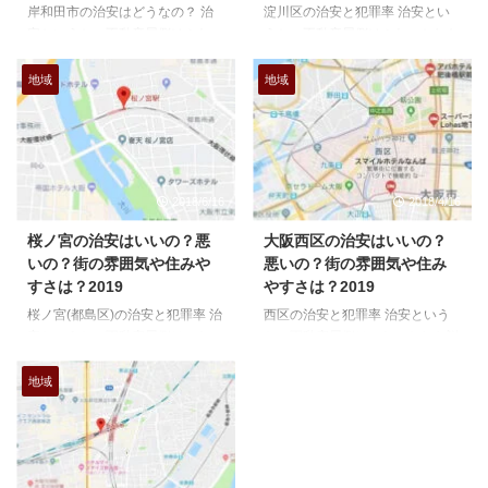
岸和田市の治安はどうなの？ 治
淀川区の治安と犯罪率 治安とい
安というと、不動産屋側はふわっ
うと、不動産屋側はふわっとした
とした説明になりがちなんですよ
説明になりがちなんですよね、な
ね、なんでか、というとあんまり
んでか、というとあんまりマイナ
地域
地域
マイナスイメージをつけると、お
スイメージをつけると、おすすめ
すすめ物件があった場合に話をフ
物件があった場合に話をフリにく
リにくいとか、もっと繊細な所で
いとか、もっと繊細な所では出身
は出身地だったらどうしよう。な
地だったらどうしよう。なんてこ
んてことを考えてしまう事もあり
とを考えてしまう事もあります。
2018/6/16
2018/4/16
ます。 ですが、今回の検証はそ
ですが、今回の検証はそういった
ういった私情をはさまずにあくま
私情をはさまずにあくまで数字の
桜ノ宮の治安はいいの？悪
大阪西区の治安はいいの？
で数字の統計としての治安という
統計としての治安というものを考
いの？街の雰囲気や住みや
悪いの？街の雰囲気や住み
ものを考えてみました。 大阪府
えてみました。 大阪24区の治安
すさは？2019
やすさは？2019
43市町村の治安ランキング と、
ランキング と、いう訳でこちら
桜ノ宮(都島区)の治安と犯罪率 治
西区の治安と犯罪率 治安という
いう訳で大阪府43市町村のラン
の記事で24区のランキングとい
安というと、不動産屋側はふわっ
と、不動産屋側はふわっとした説
キングというのを作ってみまし
うのを作ってみました。簡単にい
とした説明になりがちなんですよ
明になりがちなんですよね、なん
た。簡単にいうと43市町村の人
うと24区の人口と犯罪件数 ...
ね、なんでか、というとあんまり
でか、というとあんまりマイナス
...
地域
マイナスイメージをつけると、お
イメージをつけると、おすすめ物
すすめ物件があった場合に話をフ
件があった場合に話をフリにくい
リにくいとか、もっと繊細な所で
とか、もっと繊細な所では出身地
は出身地だったらどうしよう。な
だったらどうしよう。なんてこと