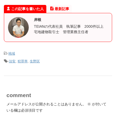
この記事を書いた人
最新記事
岸根
TEIANの代表社員 執筆記事 2000件以上
宅地建物取引士 管理業務主任者
-
地域
-
治安
,
犯罪率
,
生野区
comment
メールアドレスが公開されることはありません。
※
が付いて
いる欄は必須項目です