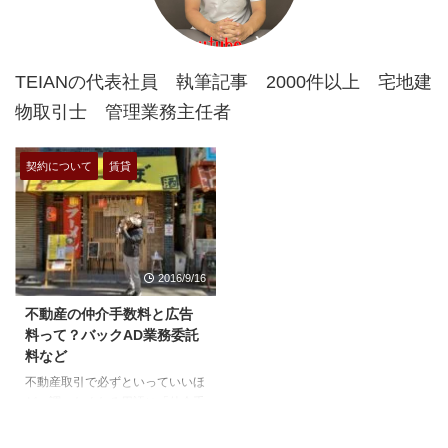
TEIANの代表社員 執筆記事 2000件以上 宅地建
物取引士 管理業務主任者
契約について
賃貸
2016/9/16
不動産の仲介手数料と広告
料って？バックAD業務委託
料など
不動産取引で必ずといっていいほ
ど、調べたくなる用語に「仲介手
数料」っていうのがありますよ
ね！ 文字通り手数料です。マー