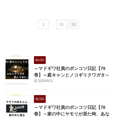
ジンですね。取引を仲介したか
ら、お金頂戴ね！っていう事で
す。 商品を売った訳でもないの
ですが、契約が成立した瞬間から
1
…
51
52
不動産業者は仲介手数料を請求で
きる権利が生まれます。 仲介手
数料の額 賃貸における、仲介手
数料の金額です。 具体的な金額
や定義についてはこちら↓ 大阪府
のホームページから抜粋した内容
です。↓ 家賃の1ヵ月分の2分の
BLOG
1×1.10（税） この額は、貸主・
借主各々が支払う手数料の限 ...
～マドギワ社員のポンコツ日記【79
巻】～庭キャンとノコギリクワガタ～
2025/8/21
BLOG
～マドギワ社員のポンコツ日記【78
巻】～家の中にヤモリが居た時、あな