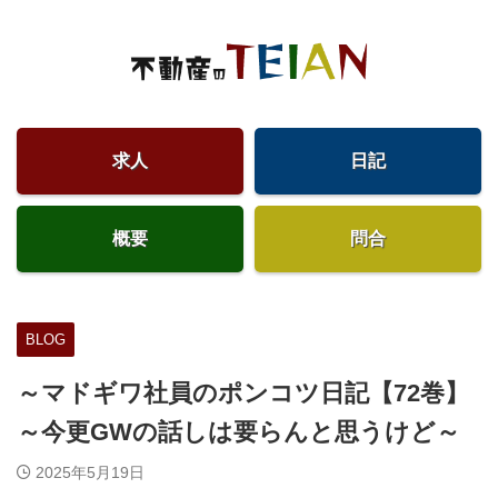
求人
日記
概要
問合
BLOG
～マドギワ社員のポンコツ日記【72巻】
～今更GWの話しは要らんと思うけど～
2025年5月19日