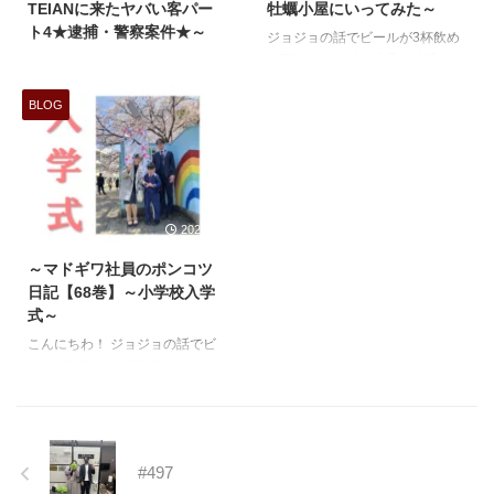
TEIANに来たヤバい客パー
牡蠣小屋にいってみた～
す。 会社の顔 ...
て買いました。 今日
ト4★逮捕・警察案件★～
ジョジョの話でビールが3杯飲め
10/31は保育園でハロウィンパー
るTEIANマドギワ社員の佐藤で
ジョジョの話でビールが3杯飲め
ティーがあるので朝張り切って服
す。 昼呑みレベル師
るTEIANマドギワ社員の佐藤Aで
を着替えてまし ...
範代（←このワード久しぶり）の
す。 最近、わたくし
BLOG
佐藤が、服部緑地に期間限定で開
が実際に出会ったヤバいお客さん
催している牡蠣小屋に行ってきま
を紹介しておりますが、
した。 2月21日の朝オープンぐら
「管理会社のみなさ
いの時間に行ってきました。 で
ーん！安心してください！そんな
ももうすでに数組のお客様がいら
お客さんばっかりでは無いですよ
2025/4/8
っしゃいました。 お
ー！」 「ほとんどのお客様はち
店のルールは、まず入店すると右
ゃんとした方々ですよー！」
～マドギワ社員のポンコツ
側にある牡蠣や貝、その他食材を
「たまーにいらっしゃるだけです
日記【68巻】～小学校入学
ミスド形式でお盆に乗せてレジに
よ！」 はい、という
式～
向かうシステムです。 赤穂のス
訳で今回もわたくしが過去に【実
こんにちわ！ ジョジョの話でビ
ウィートパール牡蠣 広島宮島産
際】に出会ったヤバいお客さんを
ールが3杯飲めるTEIANマドギワ
の牡蠣 ホタテ でっかいハマグリ
ご紹介したいと思います。
社員の佐藤Aです。
エビ サザエ 牛 ...
第2位 逮捕・警察捜
昨日、4
査案件 ケース① 逮
月7日は子供の小学校入学式が御
...
座いました。 午前中はお休みを
#497
頂いて昼から出社で調整させて頂