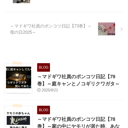
きまして 参加して参りました。
今は
子供が少ないうえに、わたくしの
住んでるエリアは学校密度が高い
ので なんと2クラスしかないんで
～マドギワ社員のポンコツ日記【73巻】～
すね💦
母の日2025～
同級生で友達100人出来ないじゃ
ん。
そ
んなこんなで、先週の卒園式にも
使っ ...
BLOG
～マドギワ社員のポンコツ日記【79
巻】～庭キャンとノコギリクワガタ～
2025/8/21
BLOG
～マドギワ社員のポンコツ日記【78
巻】～家の中にヤモリが居た時、あな