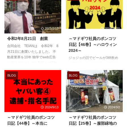
2021/2/13
2024/10/31
令和2年8月21日 創業
～マドギワ社員のポンコツ
日記【46巻】～ハロウィン
合同会社 TEIANは 令和2年 8
2024～
月21日に創業いたしました。 不
動産業界を10年 独学でweb広告
ジョジョの話でビールが3杯飲め
やプログラミングを勉強して7年
るTEIANマドギワ社員の佐藤Aで
なんかこう、、今まで勉強してき
す。 ブログ、1カ月サ
た事が全て合わさってきている気
ボリマクリマクリスティの佐藤で
BLOG
BLOG
もします。 エクセルしかり、簿
す。 忙しかったんです。
記にしかり ドメインどうするか
皆様のおかげで、忙
問題 ホームページにもwebやる
しくさせて頂いてました。 感
よ。って書いてるのですが、 創
謝・感謝です。 そん
業8/21とか書いておきながらこの
な訳で1カ月ぶりの投稿はハロウ
2024/9/13
2024/3/2
記事の更新11月やないかーい。
ィン2024です。 今年
って思ってるんですね、自分で
は何着たい？と聞いたら、 「ブ
～マドギワ社員のポンコツ
～マドギワ社員のポンコツ
も。 「自分の所のホームページ
リンバンバンボンがいい！」 と
日記【44巻】～本当に
日記【25巻】～服部緑地の
は作る気にならん」これが答えで
いうので、私のお小遣いを減らし