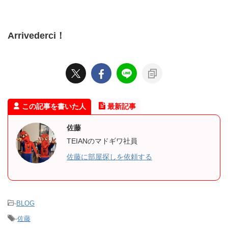
Arrivederci
！
この記事を書いた人
最新記事
佐藤
TEIANのマドギワ社員
佐藤に部屋探しを依頼する
-
BLOG
-
佐藤