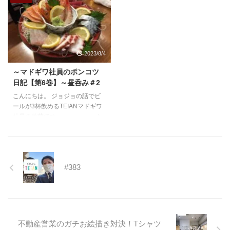
の上の子が小学生になります。
部に住んでおります。
家、ゴキブリも出た事な ...
産まれてから6年以上になるんだ
箕面昆虫館はわたく
なぁ～と思うと感慨深いものがあ
しの家から車で5分から10分くら
ります。
いの位置に御座います。 子供達
なので
がどこかにお出かけしたいと言う
2023/8/4
ランドセルを買わないといけない
ものですから、お金のかからない
時期になりました。
子供たちの楽しめる所、 そう、
～マドギワ社員のポンコツ
わたくしの
それは箕面昆虫館です！ 大人の
日記【第6巻】～昼呑み＃2
親が購入費を出してくれるという
入館料が確か280円、未就学児は
こんにちは。 ジョジョの話でビ
ので、ちょっと良いのを買ってや
タダ！ 箕面駅近くの市営駐車場
ールが3杯飲めるTEIANマドギワ
ろうと、子供と楽天を見ながらど
が数百円なので、1,000円ちょい
社員の佐藤です。 も
れにするか選んでいました。
で遊びに行けるスポットです。
うすぐお盆休みでどこもかしこも
するとこ
11月初めに行きまし
時間に追われて忙しそうにしてい
れがいい！ どう
たので、暑くもなく寒く ...
る毎日ですね。 真昼間の１４：
やら ...
３０分に事務所でこの記事を書い
#383
ております。 色んな意味でわた
しは大丈夫なのでしょうか？ ど
のタイミングで書いとんねん！？
と言われそうなタイミングです
が、しれっとブログ書いてます。
お菓子ボリボリ食べながらブログ
不動産営業のガチお絵描き対決！Tシャツ
書いてます。 見たら解る、美味