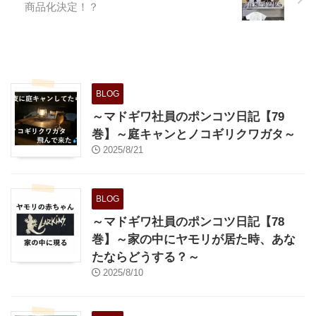
商品化決定！？
しいやつやぁ～ 会社に届いたお
中元のお菓子です。開ける前は阪
急百貨店の包装紙に包ま ...
BLOG
～マドギワ社員のポンコツ日記【79
巻】～庭キャンとノコギリクワガタ～
2025/8/21
BLOG
～マドギワ社員のポンコツ日記【78
巻】～家の中にヤモリが居た時、あな
たならどうする？～
2025/8/10