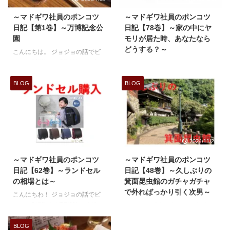
～マドギワ社員のポンコツ
～マドギワ社員のポンコツ
日記【第1巻】～万博記念公
日記【78巻】～家の中にヤ
園
モリが居た時、あなたなら
どうする？～
こんにちは。 ジョジョの話でビ
ールが3杯飲めるTEIANマドギワ
こんにちわ！
社員の佐藤です。 つい先ほど第0
ジョジョ
巻を投稿したところとか言わな
の話でビールが3杯飲めるTEIAN
BLOG
BLOG
い！ 話を貯めてたんです！ 今回
マドギワ社員の佐藤Aです。
は3月末と5月上旬に万博記念公
8月3日
園に行ったお話を 3月の末に行っ
の日曜日、夜自宅に帰りましてそ
たときはちょうど桜が満開の時で
ろそろ子どもたちとお風呂にしよ
したので、 桜を見上げながら萩
うかしていた時の事です。
2025/2/23
2024/11/28
原聖人ごっこをしました。 ヒュ
廊下とリ
ルリーラ♪ヒュルリーラ♪って聞こ
ビングをつなぐガラスのドアに、
～マドギワ社員のポンコツ
～マドギワ社員のポンコツ
えてきたでしょ？ 5月に行ったと
私が若い時に流行っていたブラン
日記【62巻】～ランドセル
日記【48巻】～久しぶりの
きは、出店がたくさん！ 各地の
ドロゴみたいなのが見えたんで
の相場とは～
箕面昆虫館のガチャガチャ
地ビールブースもあって ビール
す。 子供が「ヤモリだ！」
で外ればっかり引く次男～
こんにちわ！ ジョジョの話でビ
好きにはたまらないイベントでし
と、、、 ん～確かに
ールが3杯飲めるTEIANマドギワ
ジョジョの話でビールが3杯飲め
た。 ホルモンMIX焼きでビールし
ヤモリ、、、
社員の佐藤Aです。
るTEIANマドギワ社員の佐藤Aで
ばかせて頂きま ...
でも何でこんな所に居るの？
4月からわたくし
す。 わたくし佐藤Aは豊中市の北
BLOG
うちの