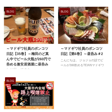
からダイエットを始めました～
ールが3杯飲めるTEIANマドギワ
これからはダイエットの記録を書
社員の佐藤Aです。
いていこうと思います。 8月に入
今日は不
BLOG
BLOG
ってからは葉っぱばかり食べてま
動産屋さんが今全員思っている事
す～🥬🥬 毎日こんな感じで
を書きたいと思います。
す、、（お腹空いたなぁ～😢）
「リアプロ
こんな僕にも痩せている時期もあ
が死んだ」です。
りました！ 今ではご近所のおじ
リアプロと
2024/6/10
2023/8/4
いちゃん・おばあちゃんに兄弟だ
は何か？ リアプロとは、賃貸物
と間違われるくらい太ってしまい
件の管理会社が募集中の物件を掲
～マドギワ社員のポンコツ
～マドギワ社員のポンコツ
もう別人です。 着れる服も無く
載する。 その物件をあらゆる条
日記【35巻】～梅田のど真
日記【第6巻】～昼呑み＃2
困った、、、 という事で今年中
件で絞って我々のような仲介業者
ん中でビール大瓶が260円で
こんにちは。 ジョジョの話でビ
に痩せて、鍛えてムキムキになる
が検索して、お客様に資料の提示
呑める激安居酒屋に昼呑み
ールが3杯飲めるTEIANマドギワ
ぞーー！ ...
をして商談を進めていく。 分か
しに行ってきた。～
社員の佐藤です。 も
りやすく言うとそんな感じです。
うすぐお盆休みでどこもかしこも
ジョジョの話でビールが3杯飲め
どう死ん
時間に追われて忙しそうにしてい
るTEIANマドギワ社員の佐藤Aで
だのか？ システムの改 ...
BLOG
る毎日ですね。 真昼間の１４：
す。 20年前はわたくしの庭だっ
３０分に事務所でこの記事を書い
た梅田の東通りにきております。
ております。 色んな意味でわた
何しにきているか！？ それは昼
しは大丈夫なのでしょうか？ ど
呑みに決まっております。 先日
のタイミングで書いとんねん！？
れいランランという食べ呑み系ユ
2025/1/23
と言われそうなタイミングです
ーチューバーの方がぎふや梅田東