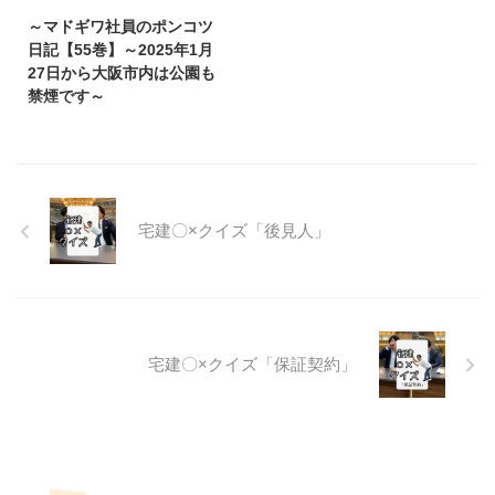
が、しれっとブログ書いてます。
通り店で食べ呑みしている動画が
～マドギワ社員のポンコツ
お菓子ボリボリ食べながらブログ
アップされていたので見ていると
日記【55巻】～2025年1月
書いてます。 見たら解る、美味
ビール大瓶が260円（税別）で提
27日から大阪市内は公園も
しいやつやぁ～ 会社に届いたお
供していました。 大衆酒場ぎふ
禁煙です～
中元のお菓子です。開ける前は阪
や 梅田東通り店 - 東梅田/居酒屋 |
こんにちわ！ ジョジョの話でビ
急百貨店の包装紙に包ま ...
食べログ (tabelog.com) ビール好
ールが3杯飲めるTEIANマドギワ
きの私は知っています。それが異
社員の佐藤Aです。
常な金額である事を。 ...
皆様はおタバコは吸われますでし
ょうか？ と、言いますのが2025
宅建〇×クイズ「後見人」
年1月27日から大阪市内全域の
【道路・公園・広場・その他大阪
市が管轄の公共の場所】での喫煙
が禁止になります。
今までは駅の周辺の特定のエリア
だけが禁煙でしたが、大阪市内全
宅建〇×クイズ「保証契約」
てが禁煙になるようです。 ま
た、以前までは紙煙草（火をつけ
て吸うやつ）だけが罰則対象で加
熱式煙草は対象外でしたが 今回
からは加熱式煙草も罰則対象にな
るようです。 ...