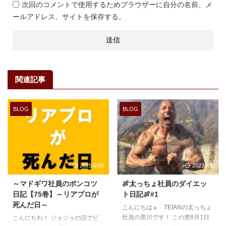
次回のコメントで使用するためブラウザーに自分の名前、メ
ールアドレス、サイトを保存する。
関連記事
BLOG
BLOG
2025/5/30
2023/8/9
～マドギワ社員のポンコツ
🍖太っちょ社員のダイエッ
日記【75巻】～リアプロが
ト日記🍖#1
死んだ日～
こんにちは☼ TEIANの太っちょ
社員の黒川です！ この度8月1日
こんにちわ！ ジョジョの話でビ