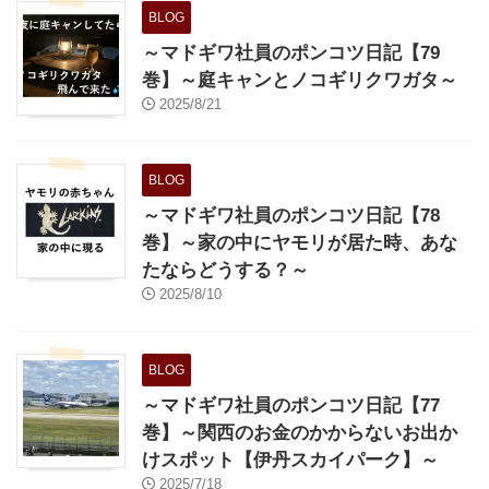
BLOG
～マドギワ社員のポンコツ日記【79
巻】～庭キャンとノコギリクワガタ～
2025/8/21
BLOG
～マドギワ社員のポンコツ日記【78
巻】～家の中にヤモリが居た時、あな
たならどうする？～
2025/8/10
BLOG
～マドギワ社員のポンコツ日記【77
巻】～関西のお金のかからないお出か
けスポット【伊丹スカイパーク】～
2025/7/18